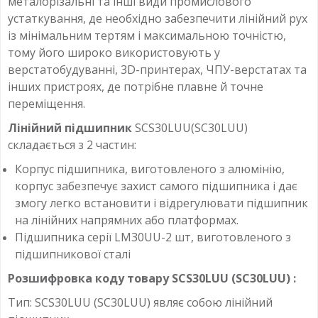
металорізальні та інші види промислового
устаткування, де необхідно забезпечити лінійний рух
із мінімальним тертям і максимальною точністю,
тому його широко використовують у
верстатобудуванні, 3D-принтерах, ЧПУ-верстатах та
інших пристроях, де потрібне плавне й точне
переміщення.
Лінійний підшипник
SCS30LUU(SC30LUU)
складається з 2 частин:
Корпус підшипника, виготовленого з алюмінію,
корпус забезпечує захист самого підшипника і дає
змогу легко встановити і відрегулювати підшипник
на лінійних напрямних або платформах.
Підшипника серії LM30UU-2 шт, виготовленого з
підшипникової сталі
Розшифровка коду товару SCS30LUU (SC30LUU) :
Тип: SCS30LUU (SC30LUU) являє собою лінійний