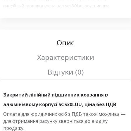
линейный подшипник на вал scs30luu
,
подшипник
линейный
,
закрытый линейный подшипник в корпусе
scs30luu
,
линейный подшипник в корпусе scs 30uu для
вала без опоры
,
линейный подшипник scs30luu ник серии
scs30luu
,
закрытый блок линейных шарикоподшипников
,
линейный подшипник в корпусе sc15uu
Опис
,
линейный
подшипник в корпусе sc30uu
,
закрытый линейный
подшипник в корпусе sc30uu
,
sc30uu scs30luu
,
слайд блок
,
Характеристики
подшипниковый блок sc30uu scs30luu
Відгуки (0)
Закритий лінійний підшипник ковзання в
алюмінієвому корпусі SCS30LUU, ціна без ПДВ
Оплата для юридичних осіб з ПДВ також можлива —
для отримання рахунку зверніться до відділу
продажу.