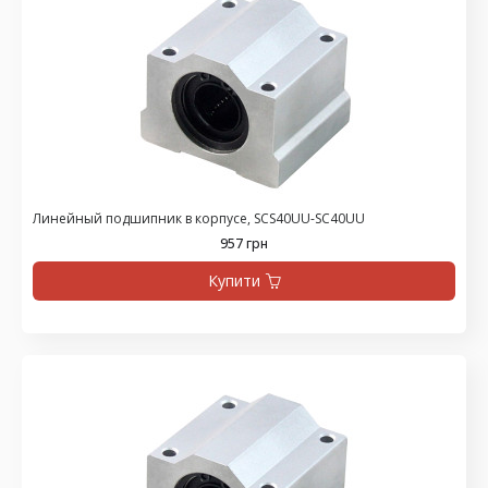
Линейный подшипник в корпусе, SCS40UU-SC40UU
957 грн
Купити