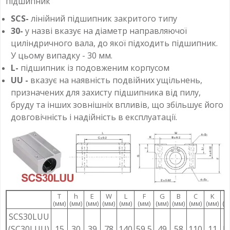
підшипник
SCS-
лінійний підшипник закритого типу
30-
у назві вказує на діаметр направляючої
циліндричного вала, до якої підходить підшипник.
У цьому випадку - 30 мм.
L-
підшипник із подовженим корпусом
UU -
вказує на наявність подвійних ущільнень,
призначених для захисту підшипника від пилу,
бруду та інших зовнішніх впливів, що збільшує його
довговічність і надійність в експлуатації.
T
h
E
W
L
F
G
B
C
K
S
(мм)
(мм)
(мм)
(мм)
(мм)
(мм)
(мм)
(мм)
(мм)
(мм)
(м
SCS30LUU
(SC30LUU)
15
30
39
78
140
59,5
49
58
110
11
M