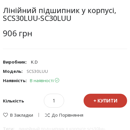
Лінійний підшипник у корпусі,
SCS30LUU-SC30LUU
906 грн
Виробник:
K.D
Модель:
SCS30LUU
Наявність:
В наявності
КУПИТИ
Кількість
В Закладки
До Порівняння
Теги:
линейный подшипник в корпусе scs30luu
,