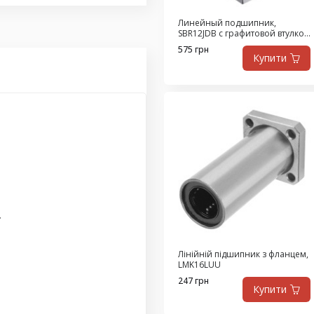
Линейный подшипник,
SBR12JDB с графитовой втулкой
из высокопрочной латуни,
575 грн
самосмазывающийся
Купити
.
Лінійній підшипник з фланцем,
LMK16LUU
247 грн
Купити