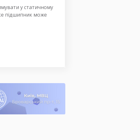
имувати у статичному
яке підшипник може