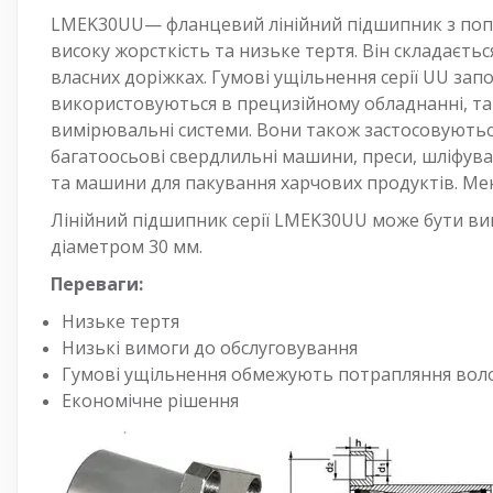
LMEK30UU
— фланцевий лінійний підшипник з по
високу жорсткість та низьке тертя. Він складаєть
власних доріжках. Гумові ущільнення серії UU за
використовуються в прецизійному обладнанні, та
вимірювальні системи. Вони також застосовуютьс
багатоосьові свердлильні машини, преси, шліфувал
та машини для пакування харчових продуктів. Мен
Лінійний підшипник серії
LMEK30UU
може бути ви
діаметром 30 мм.
Переваги:
Низьке тертя
Низькі вимоги до обслуговування
Гумові ущільнення обмежують потрапляння воло
Економічне рішення