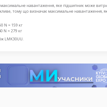
е максимальне навантаження, яке підшипник може витр
важливе, тому що визначає максимальне навантаження, 
60 N ≈ 159 кг
40 N ≈ 279 кг
іж LMK30UU.