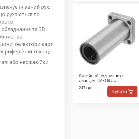
зпечує плавний рух,
 що рухаються по
широко
 обладнання та 3D
обництва:
ашини, селектори карт
ериферійній техніці.
талі або нержавійки
Линейный подшипник с
фланцем, LMK16LUU
247 грн
Купити