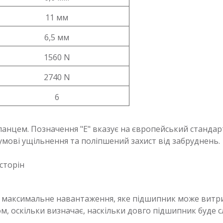
11 мм
6,5 мм
1560 N
2740 N
6
ланцем. Позначення "E" вказує на європейський стандарт
умові ущільнення та поліпшений захист від забруднень.
сторін
е максимальне навантаження, яке підшипник може витрим
 оскільки визначає, наскільки довго підшипник буде с