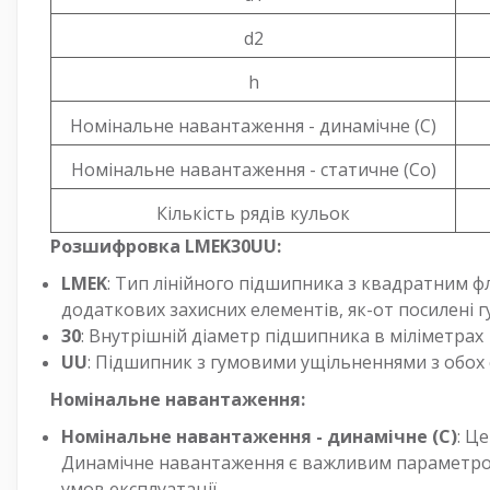
d2
h
Номінальне навантаження - динамічне (C)
Номінальне навантаження - статичне (Co)
Кількість рядів кульок
Розшифровка LMEK30UU:
LMEK
: Тип лінійного підшипника з квадратним ф
додаткових захисних елементів, як-от посилені г
30
: Внутрішній діаметр підшипника в міліметрах
UU
: Підшипник з гумовими ущільненнями з обох 
Номінальне навантаження:
Номінальне навантаження - динамічне (C)
: Ц
Динамічне навантаження є важливим параметром,
умов експлуатації.