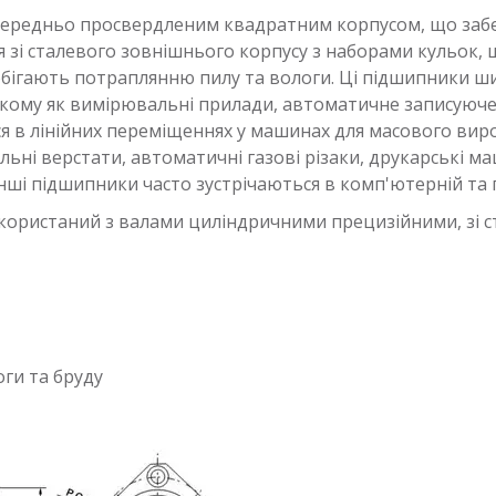
передньо просвердленим квадратним корпусом, що забе
ся зі сталевого зовнішнього корпусу з наборами кульок,
побігають потраплянню пилу та вологи. Ці підшипники 
кому як вимірювальні прилади, автоматичне записуюче
я в лінійних переміщеннях у машинах для масового вир
ьні верстати, автоматичні газові різаки, друкарські м
ші підшипники часто зустрічаються в комп'ютерній та п
користаний з валами циліндричними прецизійними, зі с
ги та бруду