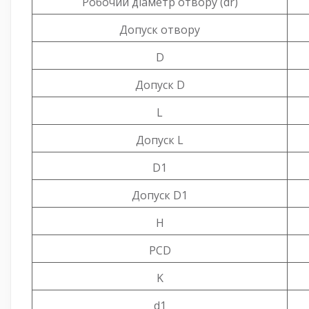
Робочий діаметр отвору (dr)
Допуск отвору
D
Допуск D
L
Допуск L
D1
Допуск D1
H
PCD
K
d1