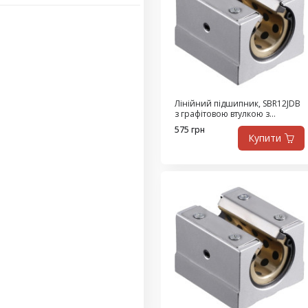
Лінійний підшипник, SBR12JDB
з графітовою втулкою з
високоміцної латуні,
575 грн
самозмащувальний
Купити