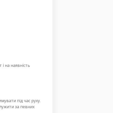
 і на наявність
увати під час руху.
лужити за певних