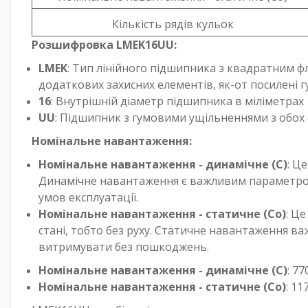
Кількість рядів кульок
Розшифровка LMEK16UU:
LMEK
: Тип лінійного підшипника з квадратним ф
додаткових захисних елементів, як-от посилені г
16
: Внутрішній діаметр підшипника в міліметрах
UU
: Підшипник з гумовими ущільненнями з обох 
Номінальне навантаження:
Номінальне навантаження - динамічне (C)
: Ц
Динамічне навантаження є важливим параметром,
умов експлуатації.
Номінальне навантаження - статичне (Co)
: Ц
стані, тобто без руху. Статичне навантаження 
витримувати без пошкоджень.
Номінальне навантаження - динамічне (C)
: 77
Номінальне навантаження - статичне (Co)
: 11