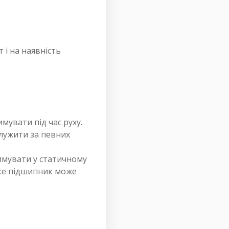
 і на наявність
увати під час руху.
лужити за певних
имувати у статичному
яке підшипник може