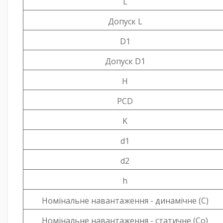
L
Допуск L
D1
Допуск D1
H
PCD
K
d1
d2
h
Номінальне навантаження - динамічне (C)
Номінальне навантаження - статичне (Co)