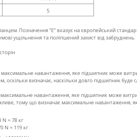
5
ланцем. Позначення "E" вказує на європейський стандарт
умові ущільнення та поліпшений захист від забруднень.
сторін
е максимальне навантаження, яке підшипник може витрим
 оскільки визначає, наскільки довго підшипник буде с
е максимальне навантаження, яке підшипник може витр
важливе, тому що визначає максимальне навантаження, 
0 N ≈ 78 кг
70 N ≈ 119 кг