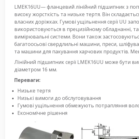
LMEK16UU— фланцевий лінійний підшипник з поп
високу жорсткість та низьке тертя. Він складаєть
власних доріжках. Гумові ущільнення серії UU за
використовуються в прецизійному обладнанні, та
вимірювальні системи. Вони також застосовуютьс
багатоосьові свердлильні машини, преси, шліфувал
та машини для пакування харчових продуктів. Мен
Лінійний підшипник серії LMEK16UU може бути ви
діаметром 16 мм.
Переваги:
Низьке тертя
Низькі вимоги до обслуговування
Гумові ущільнення обмежують потрапляння воло
Економічне рішення