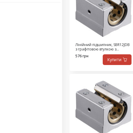
Лінійний підшипник, SBR12JDB
з графітовою втулкою з
високоміцної латуні,
576 грн
самозмащувальний
Купити