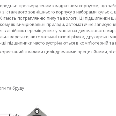
ередньо просвердленим квадратним корпусом, що забе
ся зі сталевого зовнішнього корпусу з наборами кульок,
побігають потраплянню пилу та вологи. Ці підшипники 
кому як вимірювальні прилади, автоматичне записуюче
я в лінійних переміщеннях у машинах для масового вир
ьні верстати, автоматичні газові різаки, друкарські м
ші підшипники часто зустрічаються в комп'ютерній та п
користаний з валами циліндричними прецизійними, зі с
ги та бруду