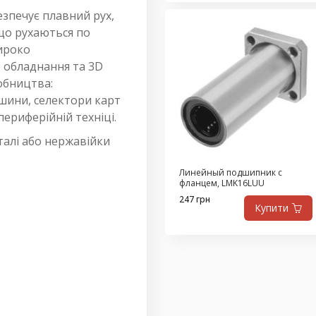
зпечує плавний рух,
 що рухаються по
широко
 обладнання та 3D
обництва:
ашини, селектори карт
ериферійній техніці.
талі або нержавійки
Линейный подшипник с
фланцем, LMK16LUU
247 грн
Купити