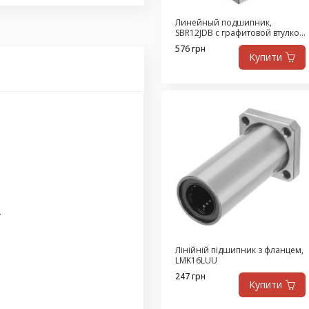
Линейный подшипник,
SBR12JDB с графитовой втулкой
из высокопрочной латуни,
576 грн
самосмазывающийся
Купити
.
Лінійній підшипник з фланцем,
LMK16LUU
247 грн
Купити