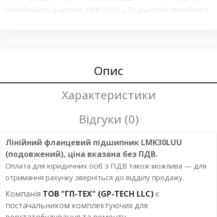
Линейный подшипник LMK12LUU
,
Подшипник линейного
перемещения LMK12LUU
,
LMK12LUU с двусторонними
уплотнениями
,
Линейный подшипник LMK30LUU
,
линейные подшипники LMK30LUU
,
подшипник
скольжения
,
линейные шариковые подшипники
,
LMK30LUU
,
элемент качения линейного подшипника
Опис
,
Подшипник линейного перемещения LMK30LUU
,
LMK30LUU с двусторонними уплотнениями
,
Характеристики
Шарикоподшипник линейного перемещения LMK30LUU
,
Линейный подшипник с цельным корпусом
,
Шариковый
Відгуки (0)
подшипник линейного
,
LMK30LUU Линейный подшипник
30 мм.
Лінійний фланцевий підшипник LMK30LUU
(подовжений), ціна вказана без ПДВ.
Оплата для юридичних осіб з ПДВ також можлива — для
отримання рахунку зверніться до відділу продажу.
Компанія
ТОВ "ГП-ТЕХ" (GP-TECH LLC)
є
постачальником комплектуючих для
верстатобудування та ремонту.