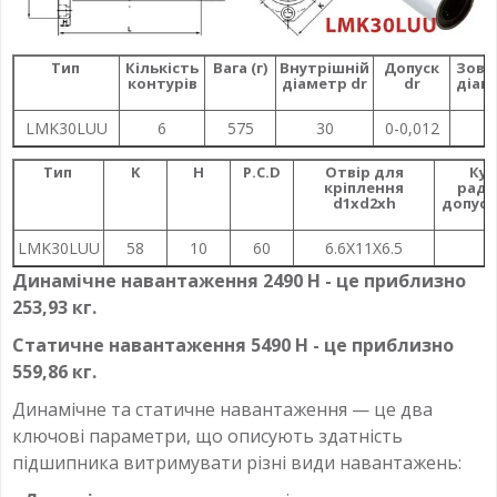
Т
ип
Кількість
Вага (г)
Внутрішній
Допуск
Зовн
контурів
діаметр dr
dr
діам
LMK30LUU
6
575
30
0-0,012
4
Тип
K
H
P.C.D
Отвір для
Ку
кріплення
раді
d1xd2xh
допуск
LMK30LUU
58
10
60
6.6X11X6.5
Динамічне навантаження 2490 Н - це приблизно
253,93 кг.
Статичне навантаження 5490 Н - це приблизно
559,86 кг.
Динамічне та статичне навантаження — це два
ключові параметри, що описують здатність
підшипника витримувати різні види навантажень: