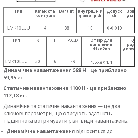
Тип
Кількість
Вага (г)
Внутрішній
Допуск
Зовн
контурів
діаметр dr
dr
діам
LMK10LUU
4
88
10
0-0,010
1
Тип
K
H
P.C.D
Отвір для
Ку
кріплення
раді
d1xd2xh
допуск
LMK10LUU
30
6
29
4,5X8X4,4
Динамічне навантаження 588 Н - це приблизно
59,96 кг.
Статичне навантаження 1100 Н - це приблизно
112,18 кг.
Динамічне та статичне навантаження — це два
ключові параметри, що описують здатність
підшипника витримувати різні види навантажень:
Динамічне навантаження
відноситься до