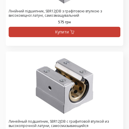
Лінійний підшипник, SBR12JDB з графітовою втулкою з
високоміцної латуні, самозмащувальний
575 грн
Купити
Линейный подшипник, SBR12JDB с графитовой втулкой из
высокопрочной латуни, самосмазывающийся