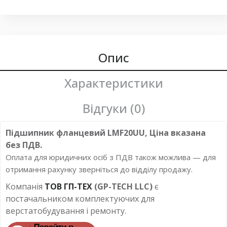
подшипник фланцевый lmf20uu
,
подшипники линейные
,
подшипник линейного перемещения
,
фланцевые
линейные подшипники
Опис
Характеристики
Відгуки (0)
Підшипник фланцевий LMF20UU, Ціна вказана
без ПДВ.
Оплата для юридичних осіб з ПДВ також можлива — для
отримання рахунку зверніться до відділу продажу.
Компанія
ТОВ ГП-ТЕХ
(GP-TECH LLC)
є
постачальником комплектуючих для
верстатобудування і ремонту.