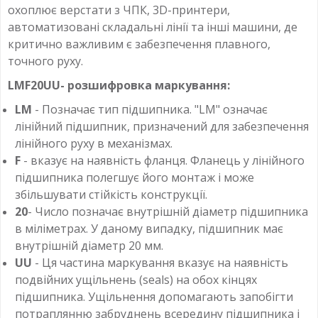
охоплює верстати з ЧПК, 3D-принтери,
автоматизовані складальні лінії та інші машини, де
критично важливим є забезпечення плавного,
точного руху.
LMF20UU- розшифровка маркування:
LM
- Позначає тип підшипника. "LM" означає
лінійний підшипник, призначений для забезпечення
лінійного руху в механізмах.
F
- вказує на наявність фланця. Фланець у лінійного
підшипника полегшує його монтаж і може
збільшувати стійкість конструкції.
20
- Число позначає внутрішній діаметр підшипника
в міліметрах. У даному випадку, підшипник має
внутрішній діаметр 20 мм.
UU
- Ця частина маркування вказує на наявність
подвійних ущільнень (seals) на обох кінцях
підшипника. Ущільнення допомагають запобігти
потраплянню забруднень всередину підшипника і