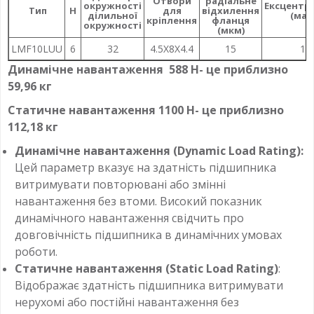
Отвори
радіальне
окружності
Ексцентр
Тип
H
для
відхилення
ділильної
(мак
кріплення
фланця
окружності
(мкм)
LMF10LUU
6
32
4.5X8X4.4
15
15
Динамічне навантаження 588 Н- це приблизно
59,96 кг
Статичне навантаження 1100 Н- це приблизно
112,18 кг
Динамічне навантаження (Dynamic Load Rating):
Цей параметр вказує на здатність підшипника
витримувати повторювані або змінні
навантаження без втоми. Високий показник
динамічного навантаження свідчить про
довговічність підшипника в динамічних умовах
роботи.
Статичне навантаження (Static Load Rating)
:
Відображає здатність підшипника витримувати
нерухомі або постійні навантаження без