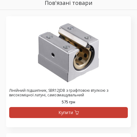
Пов'язані товари
Лінійний підшипник, SBR12JDB з графітовою втулкою з
високоміцної латуні, самозмащувальний
575 грн
Купити