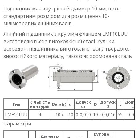
Підшипник має внутрішній діаметр 10 мм, що є
стандартним розміром для розміщення 10-
міліметрових лінійних валів.
Лінійний підшипник з круглим фланцем LMF10LUU
виготовляються з високоякісної сталі, кульки
всередині підшипника виготовляються з твердого,
зносостійкого матеріалу, такого як хромована сталь.
Кількість
Допуск
Допуск
Допус
Тип
Вага(г)
dr
D
L
контурів
dr
D
L
LMF10LUU
4
105
10
0-0,010
19
0-0,016
55
0-0,3
Параметри
Кутове
Діаметр