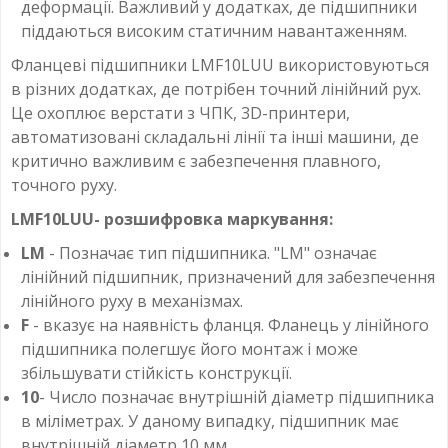
деформації. Важливий у додатках, де підшипники
піддаються високим статичним навантаженням.
Фланцеві підшипники LMF10LUU використовуються
в різних додатках, де потрібен точний лінійний рух.
Це охоплює верстати з ЧПК, 3D-принтери,
автоматизовані складальні лінії та інші машини, де
критично важливим є забезпечення плавного,
точного руху.
LMF10LUU- розшифровка маркування:
LM
- Позначає тип підшипника. "LM" означає
лінійний підшипник, призначений для забезпечення
лінійного руху в механізмах.
F
- вказує на наявність фланця. Фланець у лінійного
підшипника полегшує його монтаж і може
збільшувати стійкість конструкції.
10
- Число позначає внутрішній діаметр підшипника
в міліметрах. У даному випадку, підшипник має
внутрішній діаметр 10 мм.