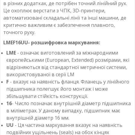
в різних додатках, де потрібен точний лінійний рух.
Це охоплює верстати з ЧПК, 3D-принтери,
автоматизовані складальні лінії та інші машини, де
критично важливим є забезпечення плавного,
точного руху.
LMEF16UU- розшифровка маркування:
LME
- означає виготовлений за міжнародними
європейськими (European, Extended) розмірами, які
відрізняються від стандартної метричної системи,
використовуваної в серії LM
F
- вказує на наявність фланця. Фланець у лінійного
підшипника полегшує його монтаж і може
збільшувати стійкість конструкції.
16
- Число позначає внутрішній діаметр підшипника
в міліметрах. У даному випадку, підшипник має
внутрішній діаметр 16 мм.
UU
- Ця частина маркування вказує на наявність
подвійних ущільнень (seals) на обох кінцях