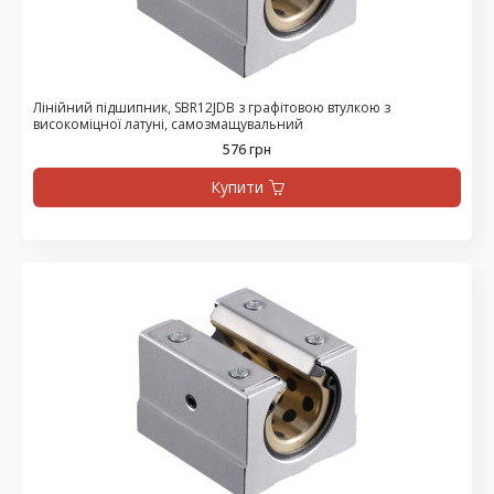
Лінійний підшипник, SBR12JDB з графітовою втулкою з
високоміцної латуні, самозмащувальний
576 грн
Купити