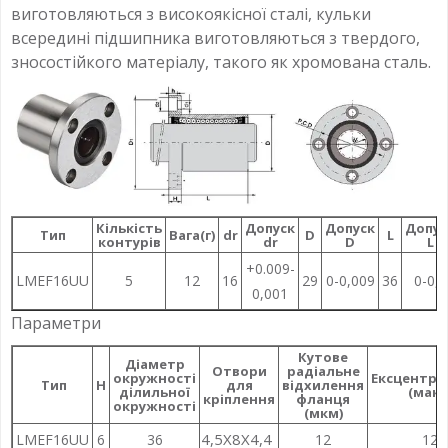
виготовляються з високоякісної сталі, кульки
всередині підшипника виготовляються з твердого,
зносостійкого матеріалу, такого як хромована сталь.
Кількість
Допуск
Допуск
Допус
Тип
Вага(г)
dr
D
L
контурів
dr
D
L
+0.009-
LMEF16UU
5
12
16
29
0-0,009
36
0-0,2
0,001
Параметри
Кутове
Діаметр
Отвори
радіальне
окружності
Ексцентри
Тип
H
для
відхилення
ділильної
(макс
кріплення
фланця
окружності
(мкм)
4,5X8X4,4
LMEF16UU
6
36
12
12