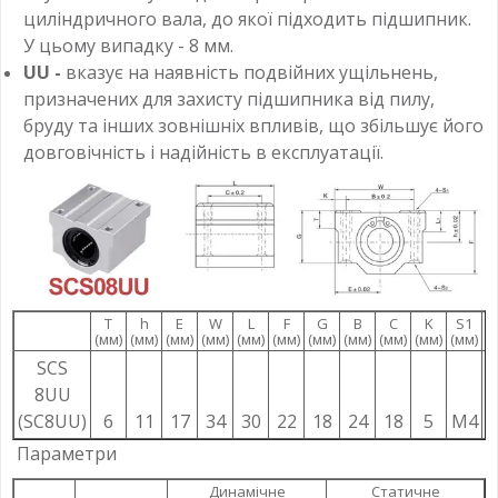
циліндричного вала, до якої підходить підшипник.
У цьому випадку - 8 мм.
UU -
вказує на наявність подвійних ущільнень,
призначених для захисту підшипника від пилу,
бруду та інших зовнішніх впливів, що збільшує його
довговічність і надійність в експлуатації.
T
h
E
W
L
F
G
B
C
K
S1
(мм)
(мм)
(мм)
(мм)
(мм)
(мм)
(мм)
(мм)
(мм)
(мм)
(мм)
(
SCS
8UU
(SC8UU)
6
11
17
34
30
22
18
24
18
5
M4
3
Параметри
Динамічне
Статичне