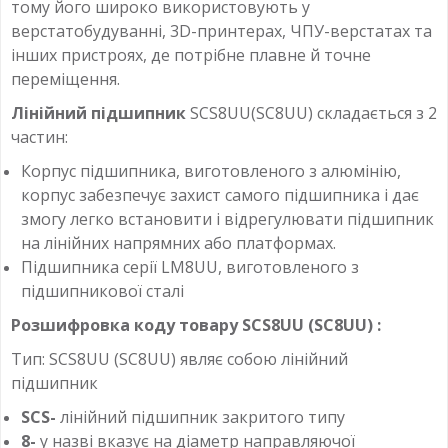
тому його широко використовують у
верстатобудуванні, 3D-принтерах, ЧПУ-верстатах та
інших пристроях, де потрібне плавне й точне
переміщення.
Лінійний підшипник
SCS8UU(SC8UU) складається з 2
частин:
Корпус підшипника, виготовленого з алюмінію,
корпус забезпечує захист самого підшипника і дає
змогу легко встановити і відрегулювати підшипник
на лінійних напрямних або платформах.
Підшипника серії LM8UU, виготовленого з
підшипникової сталі
Розшифровка коду товару SCS8UU (SC8UU) :
Тип: SCS8UU (SC8UU) являє собою лінійний
підшипник
SCS-
лінійний підшипник закритого типу
8-
у назві вказує на діаметр направляючої