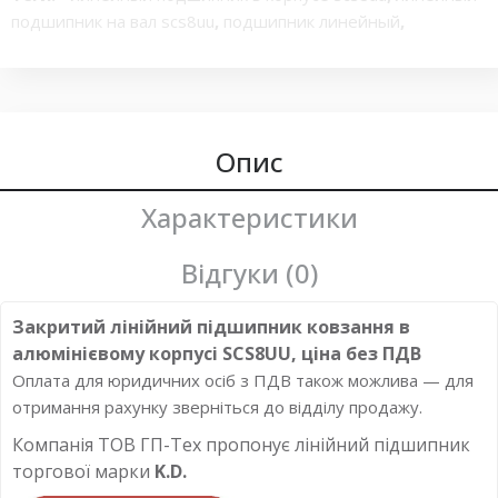
подшипник на вал scs8uu
,
подшипник линейный
,
закрытый линейный подшипник в корпусе scs8uu
,
линейный подшипник в корпусе scs 8uu для вала без
опоры
,
линейный подшипник scs8uu ник серии scs8uu
,
закрытый блок линейных шарикоподшипников
,
линейный
подшипник в корпусе sc15uu
Опис
,
линейный подшипник в
корпусе sc8uu
,
закрытый линейный подшипник в корпусе
sc8uu
,
sc8uu scs8uu
,
слайд блок
,
подшипниковый блок
Характеристики
sc8uu scs8uu
Відгуки (0)
Закритий лінійний підшипник ковзання в
алюмінієвому корпусі SCS8UU, ціна без ПДВ
Оплата для юридичних осіб з ПДВ також можлива — для
отримання рахунку зверніться до відділу продажу.
Компанія ТОВ ГП-Тех пропонує лінійний підшипник
торгової марки
K.D.