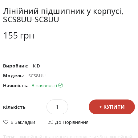
Лінійний підшипник у корпусі,
SCS8UU-SC8UU
155 грн
Виробник:
K.D
Модель:
SCS8UU
Наявність:
В наявності
КУПИТИ
Кількість
В Закладки
До Порівняння
Теги:
линейный подшипник в корпусе scs8uu
,
линейный