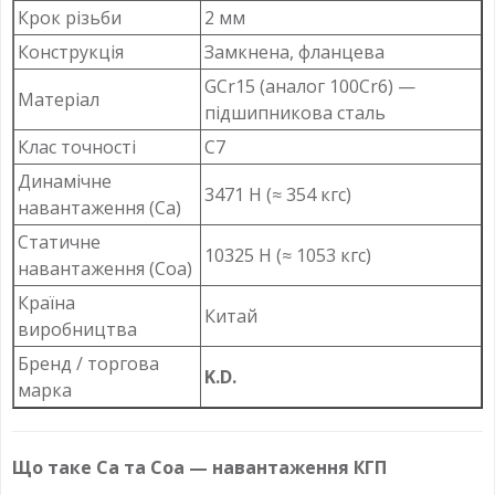
Крок різьби
2 мм
Конструкція
Замкнена, фланцева
GCr15 (аналог 100Cr6) —
Матеріал
підшипникова сталь
Клас точності
C7
Динамічне
3471 Н (≈ 354 кгс)
навантаження (Ca)
Статичне
10325 Н (≈ 1053 кгс)
навантаження (Coa)
Країна
Китай
виробництва
Бренд / торгова
K.D.
марка
Що таке Ca та Coa — навантаження КГП