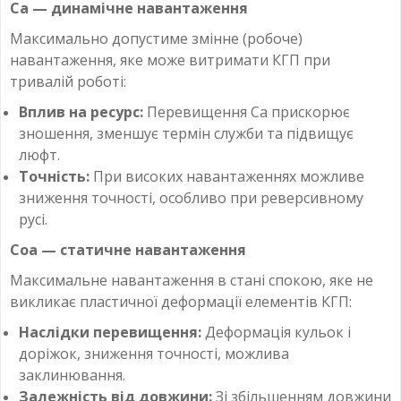
Ca — динамічне навантаження
Максимально допустиме змінне (робоче)
навантаження, яке може витримати КГП при
тривалій роботі:
Вплив на ресурс:
Перевищення Ca прискорює
зношення, зменшує термін служби та підвищує
люфт.
Точність:
При високих навантаженнях можливе
зниження точності, особливо при реверсивному
русі.
Coa — статичне навантаження
Максимальне навантаження в стані спокою, яке не
викликає пластичної деформації елементів КГП:
Наслідки перевищення:
Деформація кульок і
доріжок, зниження точності, можлива
заклинювання.
Залежність від довжини:
Зі збільшенням довжини