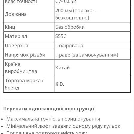
Клас точності
C7- 0,052
200 мм (порізка —
Довжина
безкоштовно)
Кінці
Без обробки
Матеріал
S55C
Поверхня
Полірована
Напрямок різьби
Праве (за замовчуванням)
Країна
Китай
виробництва
Торгова марка /
K.D.
бренд
Переваги однозаходної конструкції
Максимальна точність позиціонування
Мінімальний люфт завдяки одному ряду кульок
Покращена повторюваність ходу