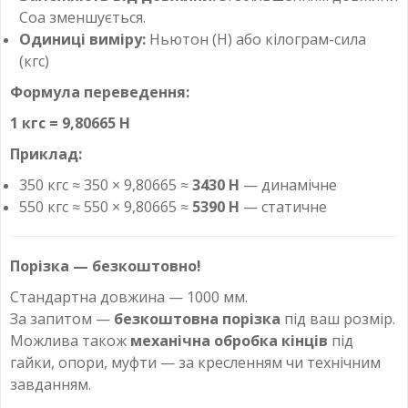
Coa зменшується.
Одиниці виміру:
Ньютон (Н) або кілограм-сила
(кгс)
Формула переведення:
1 кгс = 9,80665 Н
Приклад:
350 кгс ≈ 350 × 9,80665 ≈
3430 Н
— динамічне
550 кгс ≈ 550 × 9,80665 ≈
5390 Н
— статичне
Порізка — безкоштовно!
Стандартна довжина — 1000 мм.
За запитом —
безкоштовна порізка
під ваш розмір.
Можлива також
механічна обробка кінців
під
гайки, опори, муфти — за кресленням чи технічним
завданням.