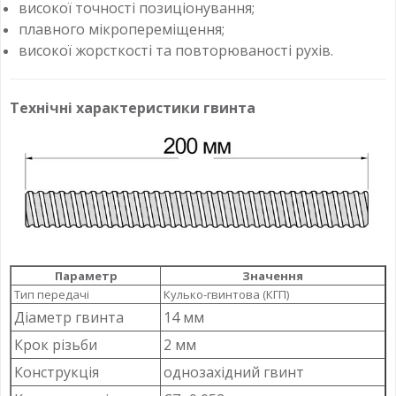
високої точності позиціонування;
плавного мікропереміщення;
високої жорсткості та повторюваності рухів.
Технічні характеристики гвинта
Параметр
Значення
Тип передачі
Кулько-гвинтова (КГП)
Діаметр гвинта
14 мм
Крок різьби
2 мм
Конструкція
однозахідний гвинт