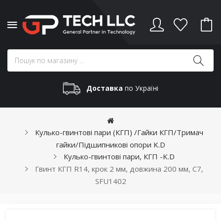
Доставка
по Україні
Кулько-гвинтові пари (КГП) /Гайки КГП/Тримач
гайки/Підшипникові опори K.D
Кулько-гвинтові пари, КГП -K.D
Гвинт КГП R14, крок 2 мм, довжина 200 мм, C7,
SFU1402