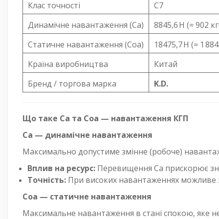
Клас точності
C7
Динамічне навантаження (Ca)
8845,6 Н (≈ 902 кг
Статичне навантаження (Coa)
18475,7 Н (≈ 1 884
Країна виробництва
Китай
Бренд / торгова марка
K.D.
Що таке Ca та Coa — навантаження КГП
Ca — динамічне навантаження
Максимально допустиме змінне (робоче) навантаж
Вплив на ресурс:
Перевищення Ca прискорює зно
Точність:
При високих навантаженнях можливе з
Coa — статичне навантаження
Максимальне навантаження в стані спокою, яке не