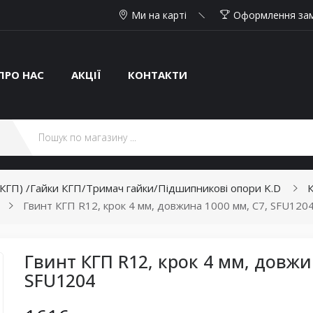
Ми на карті
Оформлення за
ПРО НАС
АКЦІЇ
КОНТАКТИ
(КГП) /Гайки КГП/Тримач гайки/Підшипникові опори K.D
К
Гвинт КГП R12, крок 4 мм, довжина 1000 мм, C7, SFU120
Гвинт КГП R12, крок 4 мм, довжи
SFU1204