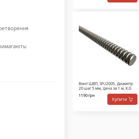
еретворення
 вимагають:
Винт ШВП, SFU2005, Диаметр
20 шаг 5 мм, Цена за 1 м, K.D
1190 грн
Купити