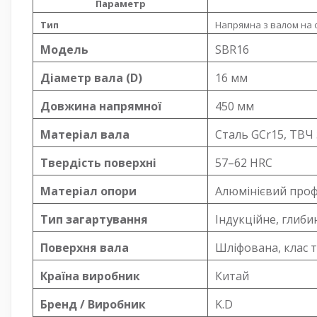
Параметр
Тип
Напрямна з валом на 
Модель
SBR16
Діаметр вала (D)
16 мм
Довжина напрямної
450 мм
Матеріал вала
Сталь GCr15, ТВЧ
Твердість поверхні
57–62 HRC
Матеріал опори
Алюмінієвий проф
Тип загартування
Індукційне, глиби
Поверхня вала
Шліфована, клас т
Країна виробник
Китай
Бренд / Виробник
K.D