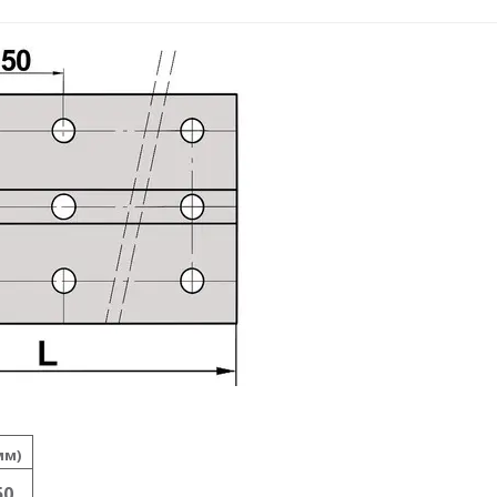
мм)
50