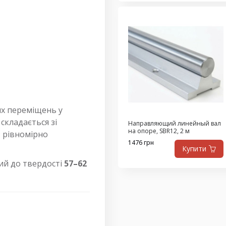
их переміщень у
складається зі
Направляющий линейный вал
на опоре, SBR12, 2 м
 з рівномірно
1476 грн
Купити
ний до твердості
57–62