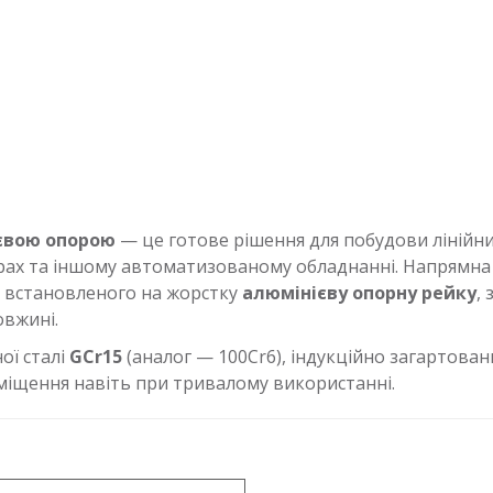
євою опорою
— це готове рішення для побудови лінійн
рах та іншому автоматизованому обладнанні. Напрямна 
, встановленого на жорстку
алюмінієву опорну рейку
,
вжині.
ої сталі
GCr15
(аналог — 100Cr6), індукційно загартова
реміщення навіть при тривалому використанні.