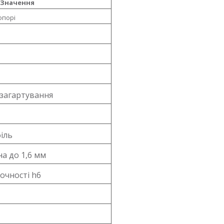
Значення
опорі
 загартування
іль
на до 1,6 мм
очності h6