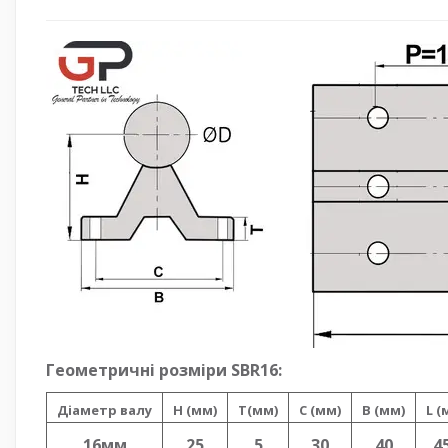
Геометричні розміри SBR16:
Діаметр валу
H (мм)
T(мм)
C (мм)
B (мм)
L (
16мм
25
5
30
40
4