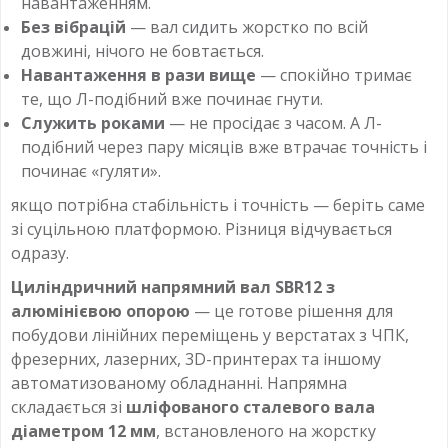
навантаженням.
Без вібрацій
— вал сидить жорстко по всій
довжині, нічого не бовтається.
Навантаження в рази вище
— спокійно тримає
те, що Л-подібний вже починає гнути.
Служить роками
— не просідає з часом. А Л-
подібний через пару місяців вже втрачає точність і
починає «гуляти».
якщо потрібна стабільність і точність — беріть саме
зі суцільною платформою. Різниця відчувається
одразу.
Циліндричний напрямний вал SBR12 з
алюмінієвою опорою
— це готове рішення для
побудови лінійних переміщень у верстатах з ЧПК,
фрезерних, лазерних, 3D-принтерах та іншому
автоматизованому обладнанні. Напрямна
складається зі
шліфованого сталевого вала
діаметром 12 мм
, встановленого на жорстку