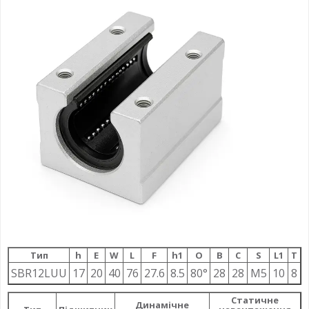
Тип
h
E
W
L
F
h1
О
B
C
S
L1
T
SBR12LUU
17
20
40
76
27.6
8.5
80°
28
28
M5
10
8
Статичне
Динамічне