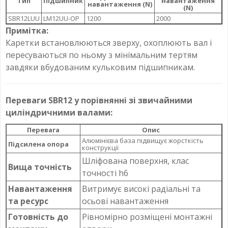
Тип
Підшипник
навантаження
навантаження (N)
(N)
SBR12LUU
LM12UU-OP
1200
2000
Примітка:
Каретки встановлюються зверху, охоплюють вал і
пересуваються по ньому з мінімальним тертям
завдяки вбудованим кульковим підшипникам.
Переваги SBR12 у порівнянні зі звичайними
циліндричними валами:
Перевага
Опис
Алюмінієва база підвищує жорсткість
Підсилена опора
конструкції
Шліфована поверхня, клас
Вища точність
точності h6
Навантаження
Витримує високі радіальні та
та ресурс
осьові навантаження
Готовність до
Рівномірно розміщені монтажні