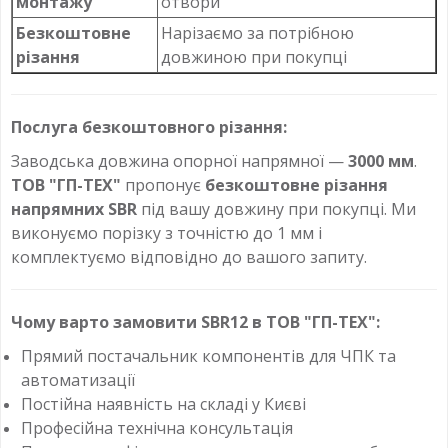
монтажу
отвори
Безкоштовне
Нарізаємо за потрібною
різання
довжиною при покупці
Послуга безкоштовного різання:
Заводська довжина опорної напрямної —
3000 мм
.
ТОВ "ГП-ТЕХ"
пропонує
безкоштовне різання
напрямних SBR
під вашу довжину при покупці. Ми
виконуємо порізку з точністю до 1 мм і
комплектуємо відповідно до вашого запиту.
Чому варто замовити SBR12 в ТОВ "ГП-ТЕХ":
Прямий постачальник компонентів для ЧПК та
автоматизації
Постійна наявність на складі у Києві
Професійна технічна консультація