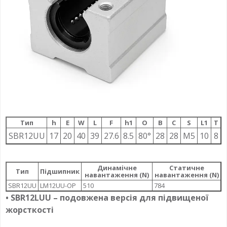
Тип
h
E
W
L
F
h1
О
B
C
S
L1
T
SBR12UU
17
20
40
39
27.6
8.5
80°
28
28
M5
10
8
Динамічне
Статичне
Тип
Підшипник
навантаження (N)
навантаження (N)
SBR12UU
LM12UU-OP
510
784
• SBR12LUU – подовжена версія для підвищеної
жорсткості