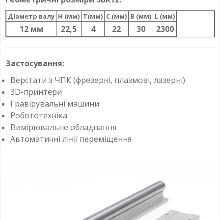
Діаметр валу
H (мм)
T(мм)
C (мм)
B (мм)
L (мм)
12 мм
22,5
4
22
30
2300
Застосування:
Верстати з ЧПК (фрезерні, плазмові, лазерні)
3D-принтери
Гравірувальні машини
Робототехніка
Вимірювальне обладнання
Автоматичні лінії переміщення