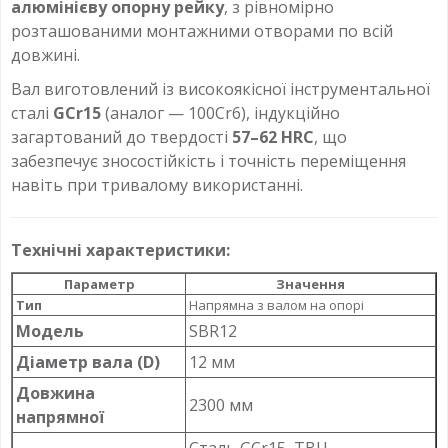
алюмінієву опорну рейку
, з рівномірно
розташованими монтажними отворами по всій
довжині.
Вал виготовлений із високоякісної інструментальної
сталі
GCr15
(аналог — 100Cr6), індукційно
загартований до твердості
57–62 HRC
, що
забезпечує зносостійкість і точність переміщення
навіть при тривалому використанні.
Технічні характеристики:
Параметр
Значення
Тип
Напрямна з валом на опорі
Модель
SBR12
Діаметр вала (D)
12 мм
Довжина
2300 мм
напрямної
Сталь GCr15, ТВЧ