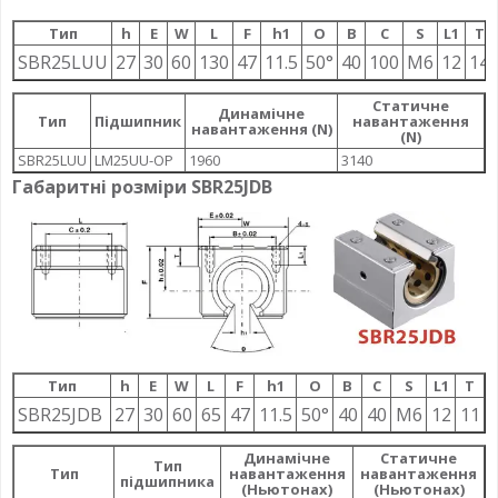
Тип
h
E
W
L
F
h1
О
B
C
S
L1
T
SBR25LUU
27
30
60
130
47
11.5
50°
40
100
M6
12
14
Статичне
Динамічне
Тип
Підшипник
навантаження
навантаження (N)
(N)
SBR25LUU
LM25UU-OP
1960
3140
Габаритні розміри SBR25JDB
Тип
h
E
W
L
F
h1
О
B
C
S
L1
T
SBR25JDB
27
30
60
65
47
11.5
50°
40
40
M6
12
11
Динамічне
Статичне
Тип
Тип
навантаження
навантаження
підшипника
(Ньютонах)
(Ньютонах)