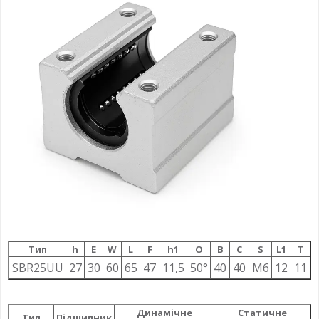
Тип
h
E
W
L
F
h1
О
B
C
S
L1
T
SBR25UU
27
30
60
65
47
11,5
50°
40
40
M6
12
11
Динамічне
Статичне
Тип
Підшипник