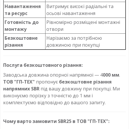
Навантаження
Витримує високі радіальні та
та ресурс
осьові навантаження
Готовність до
Рівномірно розміщені монтажні
монтажу
отвори
Безкоштовне
Нарізаємо за потрібною
різання
довжиною при покупці
Послуга безкоштовного різання:
Заводська довжина опорної напрямної — 4
000 мм
.
ТОВ "ГП-ТЕХ"
пропонує
безкоштовне різання
напрямних SBR
під вашу довжину при покупці. Ми
виконуємо порізку з точністю до 1 мм і
комплектуємо відповідно до вашого запиту.
Чому варто замовити SBR25 в ТОВ "ГП-ТЕХ":