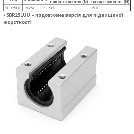
навантаження (N)
навантаження (N)
SBR25UU
LM25UU-OP
980
1570
• SBR25LUU – подовжена версія для підвищеної
жорсткості