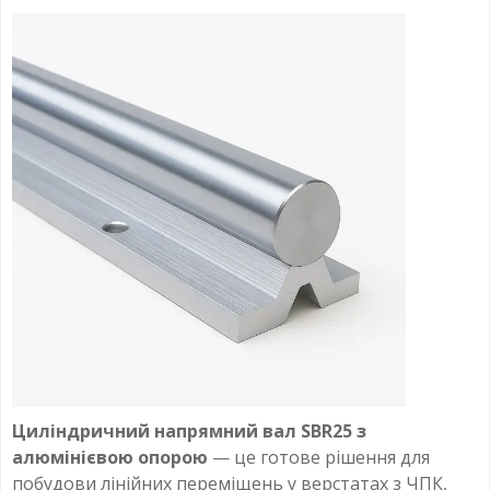
Циліндричний напрямний вал SBR25 з
алюмінієвою опорою
— це готове рішення для
побудови лінійних переміщень у верстатах з ЧПК,