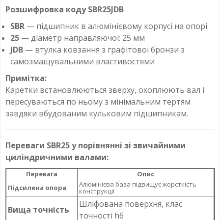
Розшифровка коду SBR25JDB
SBR
— підшипник в алюмінієвому корпусі на опорі
25
— діаметр направляючої: 25 мм
JDB
— втулка ковзання з графітової бронзи з
самозмащувальними властивостями
Примітка:
Каретки встановлюються зверху, охоплюють вал і
пересуваються по ньому з мінімальним тертям
завдяки вбудованим кульковим підшипникам.
Переваги SBR25 у порівнянні зі звичайними
циліндричними валами:
Перевага
Опис
Алюмінієва база підвищує жорсткість
Підсилена опора
конструкції
Шліфована поверхня, клас
Вища точність
точності h6