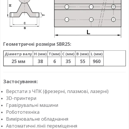
Геометричні розміри SBR25:
Діаметр валу
H (мм)
T(мм)
C (мм)
B (мм)
L (мм)
25 мм
38
6
35
55
960
Застосування:
Верстати з ЧПК (фрезерні, плазмові, лазерні)
3D-принтери
Гравірувальні машини
Робототехніка
Вимірювальне обладнання
Автоматичні лінії переміщення