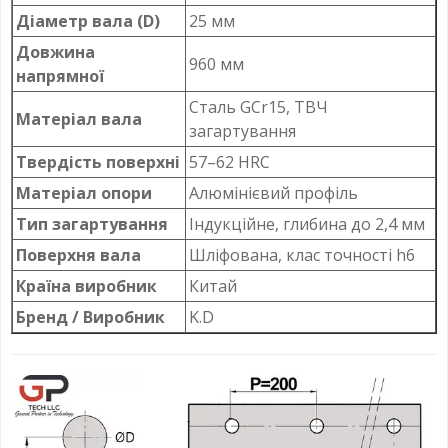
Діаметр вала (D)
25 мм
Довжина
960 мм
напрямної
Сталь GCr15, ТВЧ
Матеріал вала
загартування
Твердість поверхні
57–62 HRC
Матеріал опори
Алюмінієвий профіль
Тип загартування
Індукційне, глибина до 2,4 мм
Поверхня вала
Шліфована, клас точності h6
Країна виробник
Китай
Бренд / Виробник
K.D