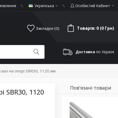
мовлення
Українська
Особистий Кабінет
Товарів: 0 (0 Грн)
Закладки (0)
Доставка
по Україні
 вал на опорі SBR30, 1120 мм
Пов'язані товари
і SBR30, 1120