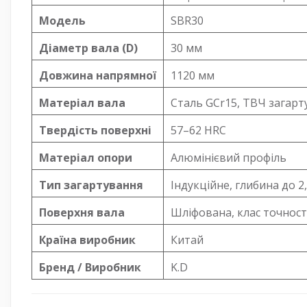
Модель
SBR30
Діаметр вала (D)
30 мм
Довжина напрямної
1120 мм
Матеріал вала
Сталь GCr15, ТВЧ загарт
Твердість поверхні
57–62 HRC
Матеріал опори
Алюмінієвий профіль
Тип загартування
Індукційне, глибина до 2
Поверхня вала
Шліфована, клас точност
Країна виробник
Китай
Бренд / Виробник
K.D