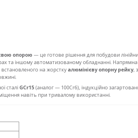
євою опорою
— це готове рішення для побудови лінійн
рах та іншому автоматизованому обладнанні. Напрямна 
, встановленого на жорстку
алюмінієву опорну рейку
,
вжині.
ої сталі
GCr15
(аналог — 100Cr6), індукційно загартова
реміщення навіть при тривалому використанні.