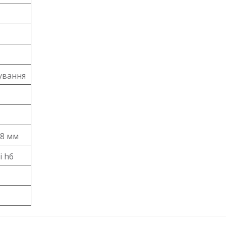
ування
,8 мм
і h6