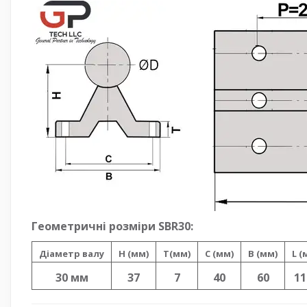
Геометричні розміри SBR30:
Діаметр валу
H (мм)
T(мм)
C (мм)
B (мм)
L (
30 мм
37
7
40
60
11