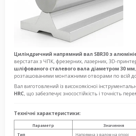
Циліндричний напрямний вал SBR30 з алюміні
верстатах з ЧПК, фрезерних, лазерних, 3D-принте
шліфованого сталевого вала діаметром 30 мм
розташованими монтажними отворами по всій до
Вал виготовлений із високоякісної інструментальн
HRC
, що забезпечує зносостійкість і точність пе
Технічні характеристики:
Параметр
Значення
Тип
Напрямна з валом на опорі