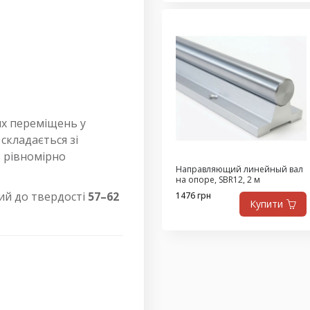
их переміщень у
складається зі
 з рівномірно
Направляющий линейный вал
на опоре, SBR12, 2 м
ний до твердості
57–62
1476 грн
Купити