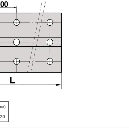
мм)
20