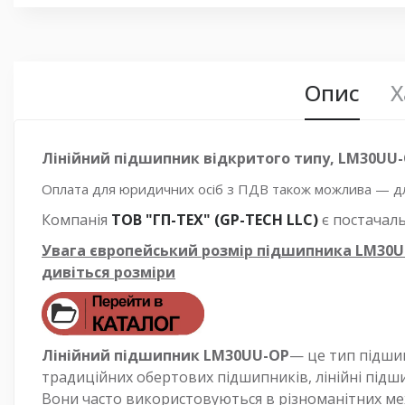
Опис
Х
Лінійний підшипник відкритого типу, LM30UU-
Оплата для юридичних осіб з ПДВ також можлива — для
Компанія
ТОВ "ГП-ТЕХ" (GP-TECH LLC)
є постачал
Увага європейський розмір підшипника LM30UU
дивіться розміри
Лінійний підшипник LM30UU-OP
— це тип підшип
традиційних обертових підшипників, лінійні під
Вони часто використовуються в різноманітних мех