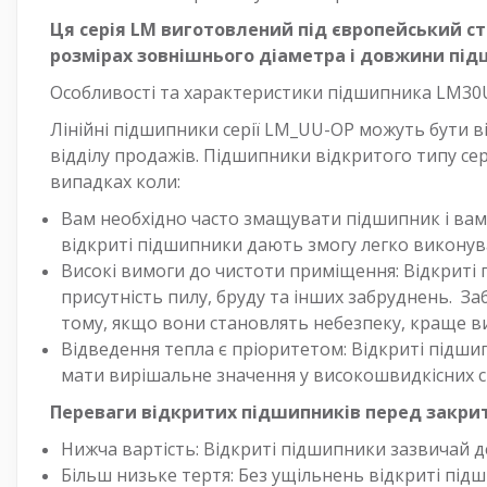
Ця серія LM виготовлений під європейський ст
розмірах зовнішнього діаметра і довжини підш
Особливості та характеристики підшипника LM30
Лінійні підшипники серії LM_UU-OP можуть бути в
відділу продажів. Підшипники відкритого типу сер
випадках коли:
Вам необхідно часто змащувати підшипник і вам 
відкриті підшипники дають змогу легко виконув
Високі вимоги до чистоти приміщення: Відкриті
присутність пилу, бруду та інших забруднень. З
тому, якщо вони становлять небезпеку, краще в
Відведення тепла є пріоритетом: Відкриті підш
мати вирішальне значення у високошвидкісних с
Переваги відкритих підшипників перед закри
Нижча вартість: Відкриті підшипники зазвичай де
Більш низьке тертя: Без ущільнень відкриті під