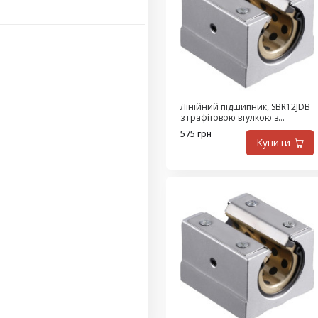
Лінійний підшипник, SBR12JDB
з графітовою втулкою з
високоміцної латуні,
575 грн
самозмащувальний
Купити