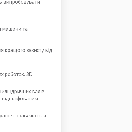
ть випробовувати
ми машини та
ля кращого захисту від
х роботах, 3D-
циліндричних валів
о відшліфованим
краще справляються з