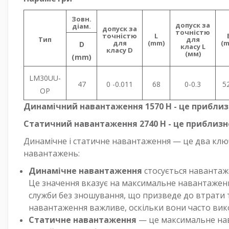
Зовн.
допуск за
діам.
допуск за
точністю
точністю
L
Тип
для
для
(mm)
(
D
класу L
класу D
(мм)
(mm)
LM30UU-
47
0 -0.011
68
0-0.3
5
OP
Динамічний навантаження 1570 Н - це приблизн
Статичний навантаження 2740 Н - це приблизно
Динамічне і статичне навантаження — це два клю
навантажень:
Динамічне навантаження
стосується навантаж
Це значення вказує на максимальне навантажен
служби без зношування, що призведе до втрати т
навантаження важливе, оскільки вони часто вик
Статичне навантаження
— це максимальне нав