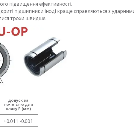
кого підвищення ефективності.
дкриті підшипники іноді краще справляються з ударни
атися трохи швидше.
допуск за
точністю для
класу P (мм)
+0.011 -0.001