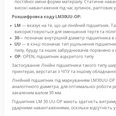
постійної зміни форми матеріалу. Статичне нав
високі навантаження під час зупинок, раптових у
Розшифровка коду LM30UU-OP:
LM
— вказує на те, що це лінійний підшипник. 
використовуються для зменшення тертя та поліп
30
— позначає внутрішній діаметр підшипника в м
UU
— в кінці позначає тип ущільнення підшипник
пилу, бруду та інших забруднювачів порівняно 
ОР
- OPEN, підшипник відкритого типу
Застосування: Лінійні підшипники такого типу ш
принтерах, верстатах з ЧПУ та іншому обладнанні
Лінійний підшипник під маркуванням LM30UU-OP м
аналогічного діаметра, для оптимальної роботи
закаленим валом 30 мм.
Підшипник LM 30 UU-OP мають здатність витримув
ударними навантаженнями, оскільки відсутність у