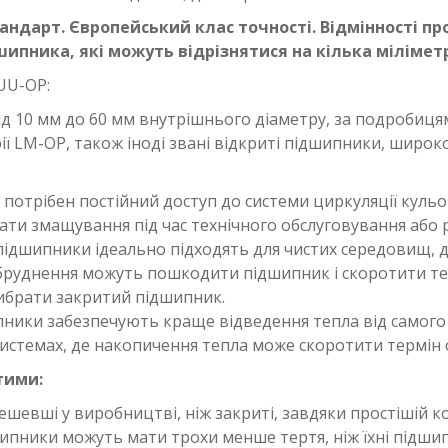
андарт. Європейський клас точності. Відмінності п
ипника, які можуть відрізнятися на кілька міліметр
UU-OP:
ід 10 мм до 60 мм внутрішнього діаметру, за подробиця
ії LM-OP, також іноді звані відкриті підшипники, широк
потрібен постійний доступ до системи циркуляції кульо
ати змащування під час технічного обслуговування або 
 підшипники ідеально підходять для чистих середовищ,
абруднення можуть пошкодити підшипник і скоротити те
ибрати закритий підшипник.
ипники забезпечують краще відведення тепла від самог
истемах, де накопичення тепла може скоротити термін 
тими:
шевші у виробництві, ніж закриті, завдяки простішій ко
шипники можуть мати трохи менше тертя, ніж їхні підши