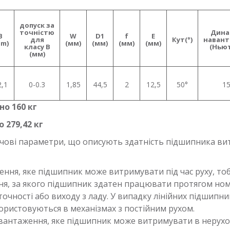
допуск за
точністю
Дина
B
W
D1
f
E
для
Кут(°)
наван
mm)
(мм)
(мм)
(мм)
(мм)
класу В
(
Нью
(мм)
2,1
0-0.3
1,85
44,5
2
12,5
50°
1
о 160 кг
 279,42 кг
чові параметри, що описують здатність підшипника ви
ення, яке підшипник може витримувати під час руху, тоб
ня, за якого підшипник здатен працювати протягом ном
очності або виходу з ладу. У випадку лінійних підшипни
ористовуються в механізмах з постійним рухом.
антаження, яке підшипник може витримувати в нерухо