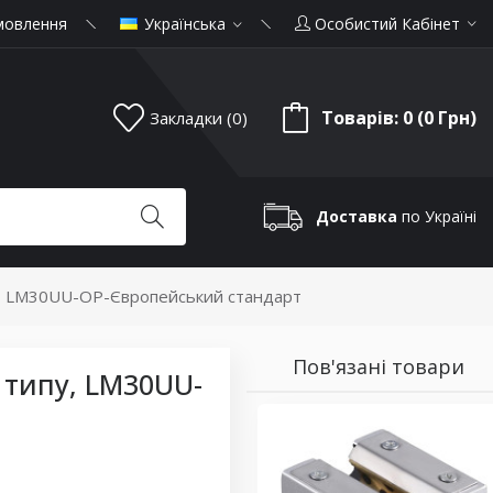
мовлення
Українська
Особистий Кабінет
Товарів: 0 (0 Грн)
Закладки (0)
Доставка
по Україні
пу, LM30UU-OP-Європейський стандарт
Пов'язані товари
 типу, LM30UU-