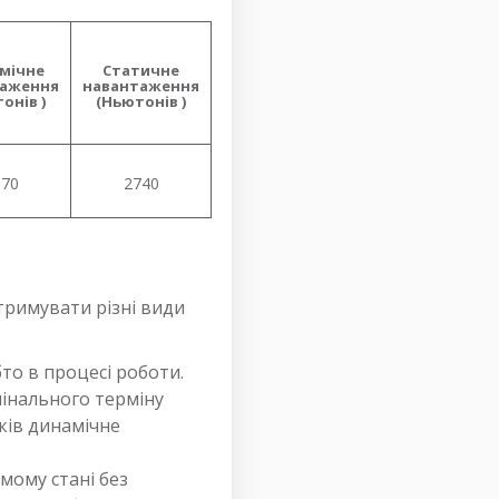
мічне
Статичне
таження
навантаження
тонів
)
(
Ньютонів
)
570
2740
тримувати різні види
то в процесі роботи.
інального терміну
ків динамічне
мому стані без