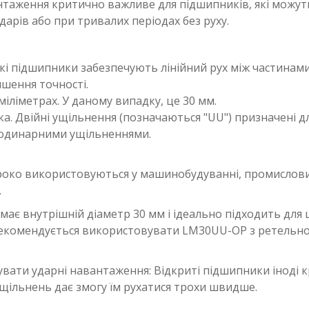
антаження критично важливе для підшипників, які можу
дарів або при тривалих періодах без руху.
Такі підшипники забезпечують лінійний рух між частина
шення точності.
іліметрах. У даному випадку, це 30 мм.
а. Двійні ущільнення (позначаються "UU") призначені д
з одинарними ущільненнями.
ироко використовуються у машинобудуванні, промислови
.
ає внутрішній діаметр 30 мм і ідеально підходить для 
 рекомендується використовувати LM30UU-OP з ретельн
ати ударні навантаження: Відкриті підшипники іноді 
щільнень дає змогу їм рухатися трохи швидше.