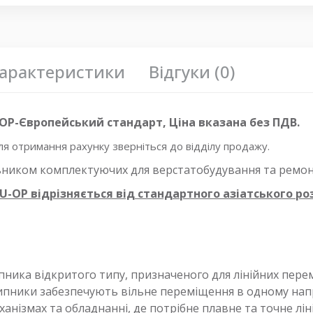
арактеристики
Відгуки (0)
OP-Європейський стандарт, Ціна вказана без ПДВ.
 отримання рахунку зверніться до відділу продажу.
ьником комплектуючих для верстатобудування та ремон
-OP відрізняється від стандартного азіатського ро
ника відкритого типу, призначеного для лінійних перем
шипники забезпечують вільне переміщення в одному напр
анізмах та обладнанні, де потрібне плавне та точне лі