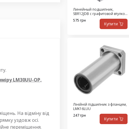
Линейный подшипник,
SBR12JDB с графитовой втулкой
из высокопрочной латуни,
575 грн
самосмазывающийся
Купити
ту.
зміру LM30UU-OP,
Лінійній підшипник з фланцем,
LMK16LUU
іщень. На відміну від
247 грн
Купити
ямку уздовж осі.
нійне переміщення.