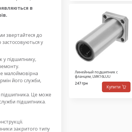
роявляються в
ів.
ми звертайтеся до
о застосовуються у
к у підшипнику,
ремонту.
Линейный подшипник с
 де малоймовірна
фланцем, LMK16LUU
рмін його служби,
247 грн
Купити
о підшипника. Це може
служби підшипника.
нструкції.
пники закритого типу