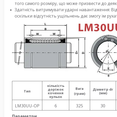
того самого розміру, що може призвести до дея
Здатність витримувати ударні навантаження: Ві
оскільки відсутність ущільнень дає змогу їм рух
кількість
Вага
доріжок
Діаметр dr
Тип
кочення
(мм)
(грам)
кульок
LM30UU-OP
6
325
30
Параметри