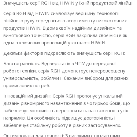
Значущість серії RGH від HIWIN у їхній продуктовій лінійці
Серія RGH від HIWIN символізує вершину технології
лінійного руху серед всього асортименту високоточних
продуктів HIWIN. Відома своїм надійним дизайном та
винятковою точністю, серія RGH закріпила своє місце як
одна з ключових пропозицій у каталозі HIWIN.
Декілька факторів підкреслюють значущість серії RGH:
Багатогранність: Від верстатів з ЧПУ до передової
робототехніки, серія RGH демонструє неперевершену
універсальність, роблячи її бажаним вибором для різних
промислових потреб.
Інноваційний дизайн: Серія RGH пропонує унікальний
дизайн рівномірного навантаження з чотирьох боків, що
забезпечує можливість переносити навантаження з усіх
напрямків. Ця особливість підвищує довговічність і
забезпечує стабільну роботу в різних застосуваннях.
Оптимізована для точності: З високими стандартами