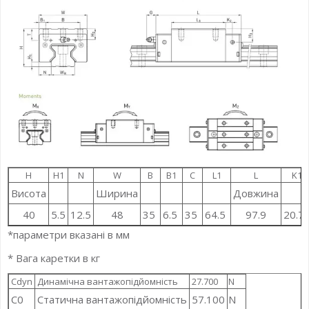
H
H1
N
W
B
B1
C
L1
L
K1
Висота
Ширина
Довжина
40
5.5
12.5
48
35
6.5
35
64.5
97.9
20.7
*параметри вказані в мм
* Вага каретки в кг
Cdyn
Динамічна вантажопідйомність
27.700
N
C0
Статична вантажопідйомність
57.100
N