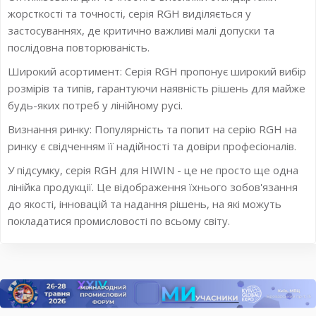
жорсткості та точності, серія RGH виділяється у
застосуваннях, де критично важливі малі допуски та
послідовна повторюваність.
Широкий асортимент: Серія RGH пропонує широкий вибір
розмірів та типів, гарантуючи наявність рішень для майже
будь-яких потреб у лінійному русі.
Визнання ринку: Популярність та попит на серію RGH на
ринку є свідченням її надійності та довіри професіоналів.
У підсумку, серія RGH для HIWIN - це не просто ще одна
лінійка продукції. Це відображення їхнього зобов'язання
до якості, інновацій та надання рішень, на які можуть
покладатися промисловості по всьому світу.