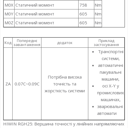
M0X
Статичний момент
758
Nm
M0Y
Статичний момент
605
Nm
M0Z
Статичний момент
605
Nm
Попереднє
Приклад
Код
додаток
завантаження
застосування
Транспортні
системи,
автоматичні
пакувальні
Потрібна висока
машини,
ZA
0.07C~0.09C
точність та
осі X-Y у
жорсткість системи
промислових
машинах,
зварювальні
автомати
HIWIN RGH25: Вершина точності у лінійних напрямляючих