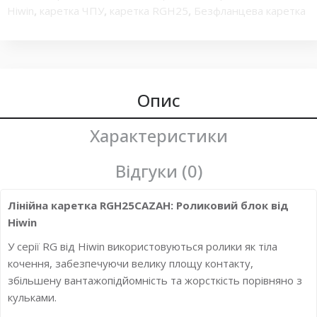
Hiwin
,
каретка ЧПУ
,
каретка RGH25
,
Безфланцева каретка
Hiwin RGH25
,
Каретки фірми HIWIN серії RGH25
,
Каретки
та рейкові направляючі HIWIN
,
Каретка фланцева
,
Супер-
вантажопідйомні профільні каретки
,
високої
вантажопідйомності
,
каретка Клас точності H
,
каретка з
нержавіючої сталі
,
каретка RGH
Опис
,
Безфланцева каретка
Hiwin RGH
,
Каретки фірми HIWIN серії RGH
,
роликові
каретки
,
Каретка RGH25 HIWIN для рейкової
Характеристики
направляючої
,
Каретка RGH25 висока прямокутна
,
Роликова каретка RGH високої жорсткості
Відгуки (0)
Лінійна каретка RGH25CAZAH: Роликовий блок від
Hiwin
У серії RG від Hiwin використовуються ролики як тіла
кочення, забезпечуючи велику площу контакту,
збільшену вантажопідйомність та жорсткість порівняно з
кульками.