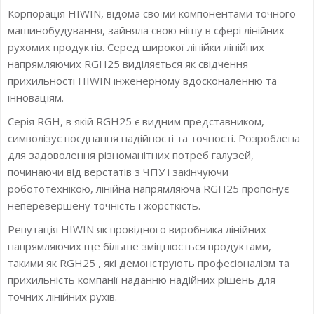
Корпорація HIWIN, відома своїми компонентами точного
машинобудування, зайняла свою нішу в сфері лінійних
рухомих продуктів. Серед широкої лінійки лінійних
напрямляючих RGH25 виділяється як свідчення
прихильності HIWIN інженерному вдосконаленню та
інноваціям.
Серія RGH, в якій RGH25 є видним представником,
символізує поєднання надійності та точності. Розроблена
для задоволення різноманітних потреб галузей,
починаючи від верстатів з ЧПУ і закінчуючи
робототехнікою, лінійна напрямляюча RGH25 пропонує
неперевершену точність і жорсткість.
Репутація HIWIN як провідного виробника лінійних
напрямляючих ще більше зміцнюється продуктами,
такими як RGH25 , які демонструють професіоналізм та
прихильність компанії наданню надійних рішень для
точних лінійних рухів.