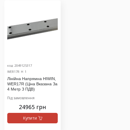
код: 2049125317
WER17R_H_1
Лінійна Напрямна HIWIN,
WER17R (ціна Вказана За
4 Метр З ПДВ)
Під замовлення
24965 грн
Купити