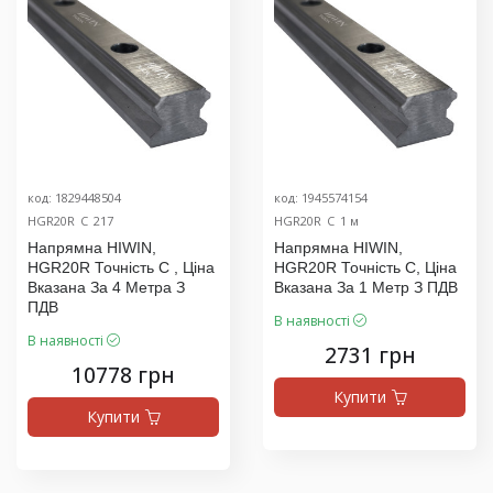
код: 1829448504
код: 1945574154
HGR20R_C_217
HGR20R_C_1 м
Напрямна HIWIN,
Напрямна HIWIN,
HGR20R Точність C , Ціна
HGR20R Точність C, Ціна
Вказана За 4 Метра З
Вказана За 1 Метр З ПДВ
ПДВ
В наявності
В наявності
2731 грн
10778 грн
Купити
Купити