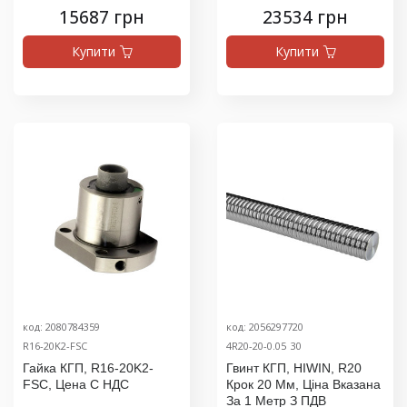
15687 грн
23534 грн
Купити
Купити
код: 2080784359
код: 2056297720
R16-20K2-FSC
4R20-20-0.05_30
Гайка КГП, R16-20K2-
Гвинт КГП, HIWIN, R20
FSC, Цена С НДС
Крок 20 Мм, Ціна Вказана
За 1 Метр З ПДВ