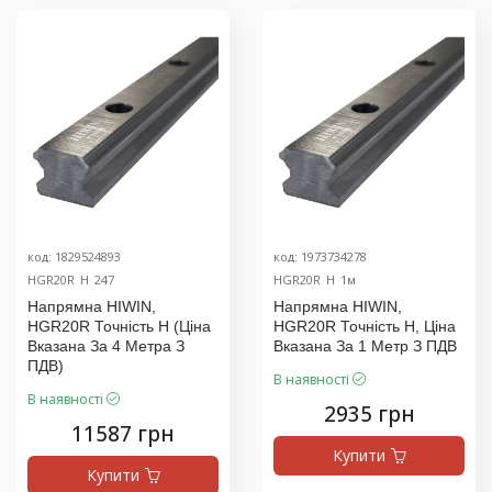
код: 1829524893
код: 1973734278
HGR20R_H_247
HGR20R_H_1м
Напрямна HIWIN,
Напрямна HIWIN,
HGR20R Точність H (ціна
HGR20R Точність H, Ціна
Вказана За 4 Метра З
Вказана За 1 Метр З ПДВ
ПДВ)
В наявності
В наявності
2935 грн
11587 грн
Купити
Купити