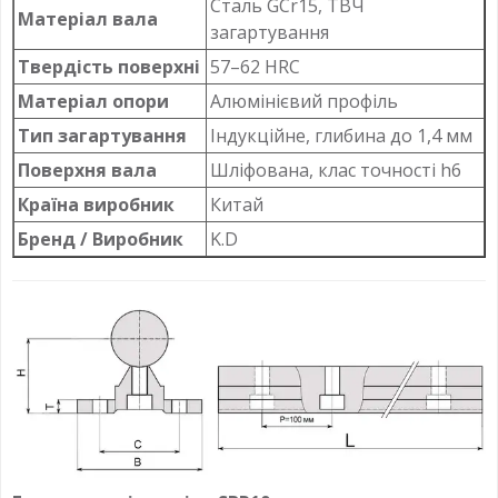
Сталь GCr15, ТВЧ
Матеріал вала
загартування
Твердість поверхні
57–62 HRC
Матеріал опори
Алюмінієвий профіль
Тип загартування
Індукційне, глибина до 1,4 мм
Поверхня вала
Шліфована, клас точності h6
Країна виробник
Китай
Бренд / Виробник
K.D