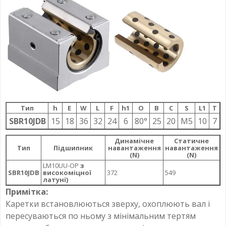
Тип
h
E
W
L
F
h1
О
B
C
S
L1
T
SBR10JDB
15
18
36
32
24
6
80°
25
20
M5
10
7
Динамічне
Статичне
Тип
Підшипник
навантаження
навантаження
(N)
(N)
LM10UU-OP
з
SBR10JDB
високоміцної
372
549
латуні)
Примітка:
Каретки встановлюються зверху, охоплюють вал і
пересуваються по ньому з мінімальним тертям