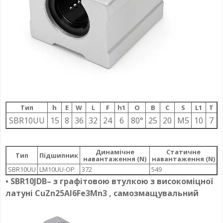
Тип
h
E
W
L
F
h1
О
B
C
S
L1
T
SBR10UU
15
8
36
32
24
6
80°
25
20
M5
10
7
Динамічне
Статичне
Тип
Підшипник
навантаження (N)
навантаження (N)
SBR10UU
LM10UU-OP
372
549
•
SBR10JDB
– з графітовою втулкою з високоміцної
латуні CuZn25Al6Fe3Mn3 , самозмащувальний