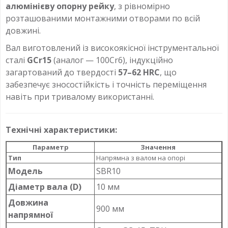
алюмінієву опорну рейку
, з рівномірно
розташованими монтажними отворами по всій
довжині.
Вал виготовлений із високоякісної інструментальної
сталі
GCr15
(аналог — 100Cr6), індукційно
загартований до твердості
57–62 HRC
, що
забезпечує зносостійкість і точність переміщення
навіть при тривалому використанні.
Технічні характеристики:
Параметр
Значення
Тип
Напрямна з валом на опорі
Модель
SBR10
Діаметр вала (D)
10 мм
Довжина
900 мм
напрямної