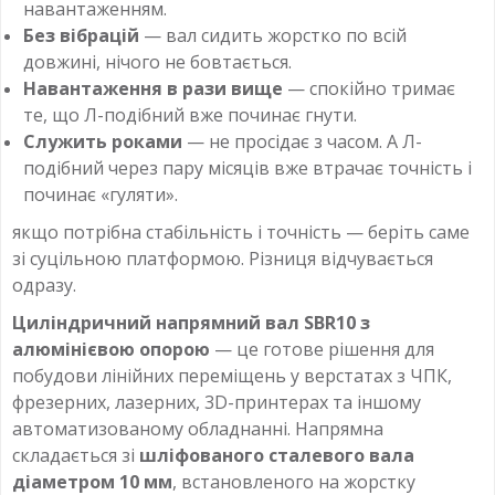
навантаженням.
Без вібрацій
— вал сидить жорстко по всій
довжині, нічого не бовтається.
Навантаження в рази вище
— спокійно тримає
те, що Л-подібний вже починає гнути.
Служить роками
— не просідає з часом. А Л-
подібний через пару місяців вже втрачає точність і
починає «гуляти».
якщо потрібна стабільність і точність — беріть саме
зі суцільною платформою. Різниця відчувається
одразу.
Циліндричний напрямний вал SBR10 з
алюмінієвою опорою
— це готове рішення для
побудови лінійних переміщень у верстатах з ЧПК,
фрезерних, лазерних, 3D-принтерах та іншому
автоматизованому обладнанні. Напрямна
складається зі
шліфованого сталевого вала
діаметром 10 мм
, встановленого на жорстку