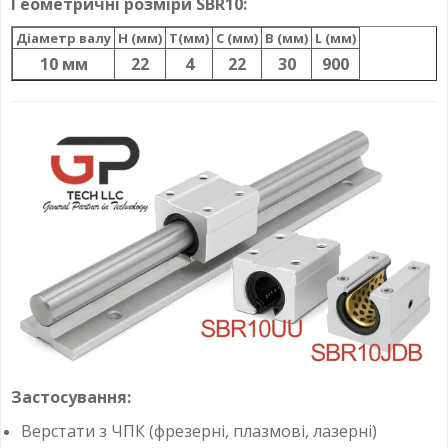
Геометричні розміри SBR10:
Діаметр валу
H (мм)
T(мм)
C (мм)
B (мм)
L (мм)
10 мм
22
4
22
30
900
Застосування:
Верстати з ЧПК (фрезерні, плазмові, лазерні)