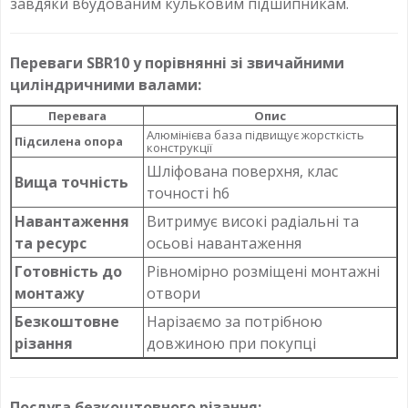
завдяки вбудованим кульковим підшипникам.
Переваги SBR10 у порівнянні зі звичайними
циліндричними валами:
Перевага
Опис
Алюмінієва база підвищує жорсткість
Підсилена опора
конструкції
Шліфована поверхня, клас
Вища точність
точності h6
Навантаження
Витримує високі радіальні та
та ресурс
осьові навантаження
Готовність до
Рівномірно розміщені монтажні
монтажу
отвори
Безкоштовне
Нарізаємо за потрібною
різання
довжиною при покупці
Послуга безкоштовного різання: