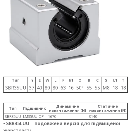
Тип
h
E
W
L
F
h1
О
B
C
S
L1
T
SBR35UU
37
40
80
80
63
16
50°
55
55
M8
18
18
Динамічне
Статичне
Тип
Підшипник
навантаження (N)
навантаження (N)
SBR35UU
LM35UU-OP
1670
3140
• SBR35LUU – подовжена версія для підвищеної
жорсткості