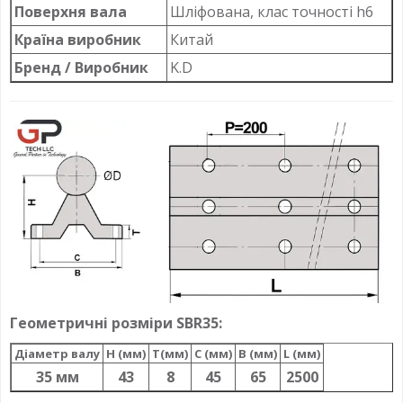
Поверхня вала
Шліфована, клас точності h6
Країна виробник
Китай
Бренд / Виробник
K.D
Геометричні розміри SBR35:
Діаметр валу
H (мм)
T(мм)
C (мм)
B (мм)
L (мм)
35 мм
43
8
45
65
2500