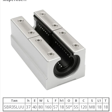
Тип
h
E
W
L
F
h1
О
B
C
S
L1
T
SBR35LUU
37
40
80
160
57
18
50°
55
120
M8
18
18