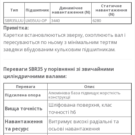
Статичне
Динамічне
Тип
Підшипник
навантаження
навантаження (N)
(N)
SBR35LUU
LM35UU-OP
3440
6280
Примітка:
Каретки встановлюються зверху, охоплюють вал і
пересуваються по ньому з мінімальним тертям
завдяки вбудованим кульковим підшипникам.
Переваги SBR35 у порівнянні зі звичайними
циліндричними валами:
Перевага
Опис
Алюмінієва база підвищує жорсткість
Підсилена опора
конструкції
Шліфована поверхня, клас
Вища точність
точності h6
Навантаження
Витримує високі радіальні та
та ресурс
осьові навантаження