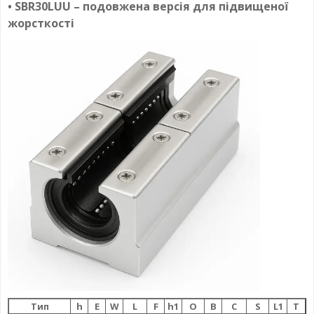
• SBR30LUU – подовжена версія для підвищеної
жорсткості
Тип
h
E
W
L
F
h1
О
B
C
S
L1
T