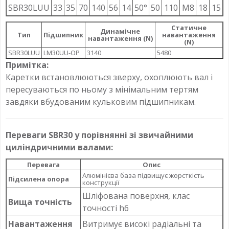
SBR30LUU
33
35
70
140
56
14
50°
50
110
M8
18
15
Статичне
Динамічне
Тип
Підшипник
навантаження
навантаження (N)
(N)
SBR30LUU
LM30UU-OP
3140
5480
Примітка:
Каретки встановлюються зверху, охоплюють вал і
пересуваються по ньому з мінімальним тертям
завдяки вбудованим кульковим підшипникам.
Переваги SBR30 у порівнянні зі звичайними
циліндричними валами:
Перевага
Опис
Алюмінієва база підвищує жорсткість
Підсилена опора
конструкції
Шліфована поверхня, клас
Вища точність
точності h6
Навантаження
Витримує високі радіальні та