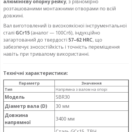
алюмінієву опорну рейку
, з рівномірно
розташованими монтажними отворами по всій
довжині.
Вал виготовлений із високоякісної інструментальної
сталі
GCr15
(аналог — 100Cr6), індукційно
загартований до твердості
57–62 HRC
, що
забезпечує зносостійкість і точність переміщення
навіть при тривалому використанні.
Технічні характеристики:
Параметр
Значення
Тип
Напрямна з валом на опорі
Модель
SBR30
Діаметр вала (D)
30 мм
Довжина
3400 мм
напрямної
Сталь GCr15, ТВЧ