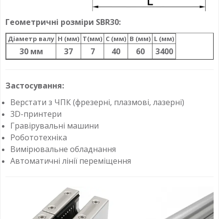
Геометричні розміри SBR30:
Діаметр валу
H (мм)
T(мм)
C (мм)
B (мм)
L (мм)
30 мм
37
7
40
60
3400
Застосування:
Верстати з ЧПК (фрезерні, плазмові, лазерні)
3D-принтери
Гравірувальні машини
Робототехніка
Вимірювальне обладнання
Автоматичні лінії переміщення