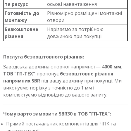
та ресурс
осьові навантаження
Готовність до
Рівномірно розміщені монтажні
монтажу
отвори
Безкоштовне
Нарізаємо за потрібною
різання
довжиною при покупці
Послуга безкоштовного різання:
Заводська довжина опорної напрямної — 4
000 мм
.
ТОВ "ГП-ТЕХ"
пропонує
безкоштовне різання
напрямних SBR
під вашу довжину при покупці. Ми
виконуємо порізку з точністю до 1 мм і
комплектуємо відповідно до вашого запиту.
Чому варто замовити SBR30 в ТОВ "ГП-ТЕХ":
Прямий постачальник компонентів для ЧПК та
автоматизації