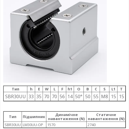
Тип
h
E
W
L
F
h1
О
B
C
S
L1
T
SBR30UU
33
35
70
70
56
14
50°
50
55
M8
15
15
Динамічне
Статичне
Тип
Підшипник
навантаження (N)
навантаження (N)
SBR30UU
LM30UU-OP
1570
2740