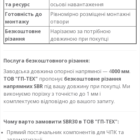
та ресурс
осьові навантаження
Готовність до
Рівномірно розміщені монтажні
монтажу
отвори
Безкоштовне
Нарізаємо за потрібною
різання
довжиною при покупці
Послуга безкоштовного різання:
Заводська довжина опорної напрямної — 4
000 мм
.
ТОВ "ГП-ТЕХ"
пропонує
безкоштовне різання
напрямних SBR
під вашу довжину при покупці. Ми
виконуємо порізку з точністю до 1 мм і
комплектуємо відповідно до вашого запиту.
Чому варто замовити SBR30 в ТОВ "ГП-ТЕХ":
Прямий постачальник компонентів для ЧПК та
автоматизації