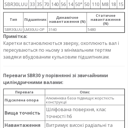
SBR30LUU
33
35
70
140
56
14
50°
50
110
M8
18
15
Статичне
Динамічне
Тип
Підшипник
навантаження
навантаження (N)
(N)
SBR30LUU
LM30UU-OP
3140
5480
Примітка:
Каретки встановлюються зверху, охоплюють вал і
пересуваються по ньому з мінімальним тертям
завдяки вбудованим кульковим підшипникам.
Переваги SBR30 у порівнянні зі звичайними
циліндричними валами:
Перевага
Опис
Алюмінієва база підвищує жорсткість
Підсилена опора
конструкції
Шліфована поверхня, клас
Вища точність
точності h6
Навантаження
Витримує високі радіальні та