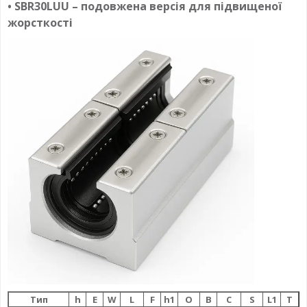
• SBR30LUU – подовжена версія для підвищеної
жорсткості
Тип
h
E
W
L
F
h1
О
B
C
S
L1
T