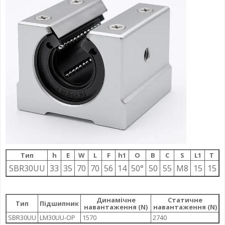
Тип
h
E
W
L
F
h1
О
B
C
S
L1
T
SBR30UU
33
35
70
70
56
14
50°
50
55
M8
15
15
Динамічне
Статичне
Тип
Підшипник
навантаження (N)
навантаження (N)
SBR30UU
LM30UU-OP
1570
2740