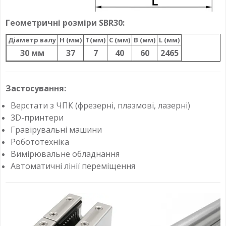
Геометричні розміри SBR30:
Діаметр валу
H (мм)
T(мм)
C (мм)
B (мм)
L (мм)
30 мм
37
7
40
60
2465
Застосування:
Верстати з ЧПК (фрезерні, плазмові, лазерні)
3D-принтери
Гравірувальні машини
Робототехніка
Вимірювальне обладнання
Автоматичні лінії переміщення