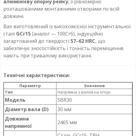
алюмінієву опорну рейку
, з рівномірно
розташованими монтажними отворами по всій
довжині.
Вал виготовлений із високоякісної інструментальної
сталі
GCr15
(аналог — 100Cr6), індукційно
загартований до твердості
57–62 HRC
, що
забезпечує зносостійкість і точність переміщення
навіть при тривалому використанні.
Технічні характеристики:
Параметр
Значення
Тип
Напрямна з валом на опорі
Модель
SBR30
Діаметр вала (D)
30 мм
Довжина
2465 мм
напрямної
Сталь GCr15, ТВЧ