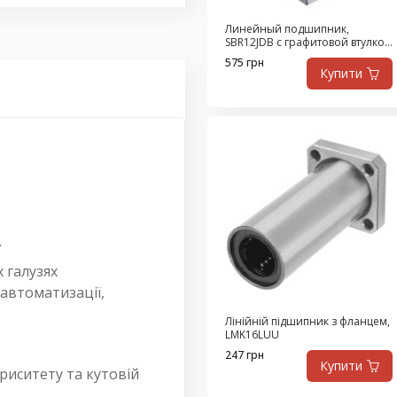
Линейный подшипник,
SBR12JDB с графитовой втулкой
из высокопрочной латуни,
575 грн
самосмазывающийся
Купити
.
 галузях
 автоматизації,
Лінійній підшипник з фланцем,
LMK16LUU
247 грн
Купити
риситету та кутовій