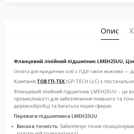
Опис
Х
Фланцевий лінійний підшипник LMEH25UU, Цін
Оплата для юридичних осіб з ПДВ також можлива — для
Компанія
ТОВ ГП-ТЕХ
(GP-TECH LLC) є постачальн
Фланцевий лінійний підшипник LMEH25UU – це вис
промисловості для забезпечення плавного та точно
деревообробці та багатьох інших сферах.
Переваги підшипника LMEH25UU
Висока точність
: Забезпечує точне позиціонува
радіальній толерантності.