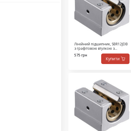
Лінійний підшипник, SBR12JDB
з графітовою втулкою з
високоміцної латуні,
575 грн
самозмащувальний
Купити