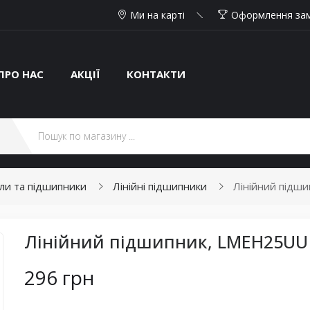
Ми на карті
Оформлення за
ПРО НАС
АКЦІЇ
КОНТАКТИ
али та підшипники
Лінійні підшипники
Лінійний підш
Лінійний підшипник, LMEH25UU
296 грн