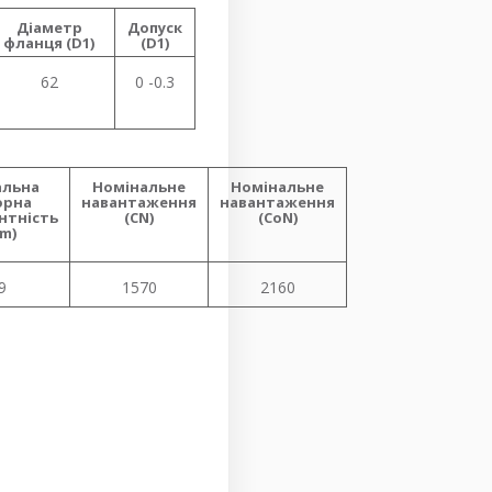
Діаметр
Допуск
фланця (D1)
(D1)
62
0 -0.3
альна
Номінальне
Номінальне
орна
навантаження
навантаження
нтність
(CN)
(CoN)
m)
9
1570
2160