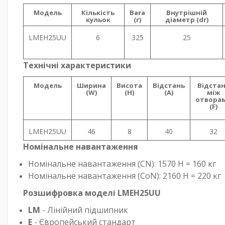
Модель
Кількість
Вага
Внутрішній
кульок
(г)
діаметр (dr)
LMEH25UU
6
325
25
Технічні характеристики
Модель
Ширина
Висота
Відстань
Відста
(W)
(H)
(A)
між
отвора
(F)
LMEH25UU
46
8
40
32
Номінальне навантаження
Номінальне навантаження (CN): 1570 Н = 160 кг
Номінальне навантаження (CoN): 2160 Н = 220 кг
Розшифровка моделі LMEH25UU
LM
- Лінійний підшипник
E
- Європейський стандарт