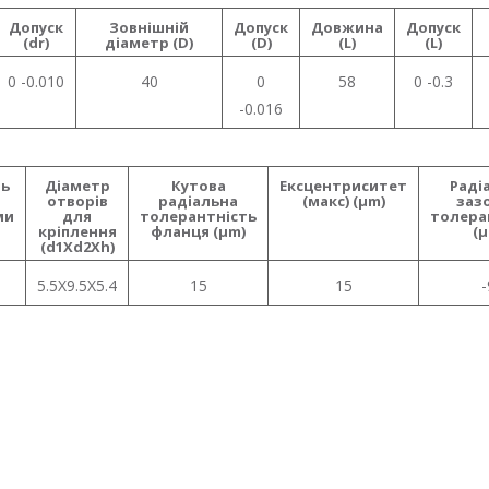
Допуск
Зовнішній
Допуск
Довжина
Допуск
(dr)
діаметр (D)
(D)
(L)
(L)
0 -0.010
40
0
58
0 -0.3
-0.016
нь
Діаметр
Кутова
Ексцентриситет
Раді
отворів
радіальна
(макс) (µm)
заз
ми
для
толерантність
толера
кріплення
фланця (µm)
(µ
(d1Xd2Xh)
5.5X9.5X5.4
15
15
-