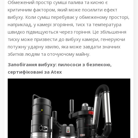
Обмежений простір суміші палива та кисню є
критичним фактором, який може посилити ефект
вибуху. Коли суміш перебуває у обмеженому просторі,
наприклад, у камері згоряння, тиск та температура
швидко підвищуються через горіння. Це збільшення
тиску може призвести до вибуху камери, генеруючи
потужну ударну хвилю, яка може завдати значних
збитків людям та оточуючому майну.
Запобігання вибуху: пилососи з безпекою,
сертифіковані за Atex