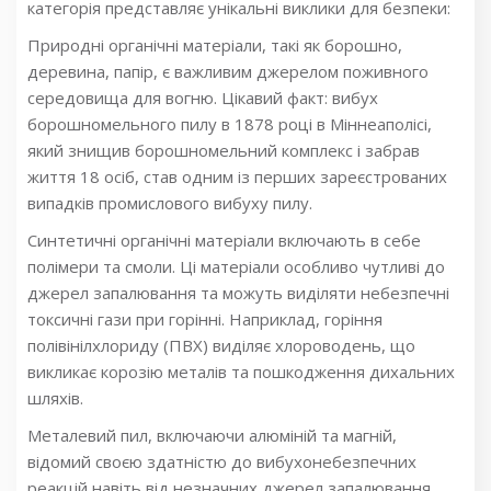
категорія представляє унікальні виклики для безпеки:
Природні органічні матеріали, такі як борошно,
деревина, папір, є важливим джерелом поживного
середовища для вогню. Цікавий факт: вибух
борошномельного пилу в 1878 році в Міннеаполісі,
який знищив борошномельний комплекс і забрав
життя 18 осіб, став одним із перших зареєстрованих
випадків промислового вибуху пилу.
Синтетичні органічні матеріали включають в себе
полімери та смоли. Ці матеріали особливо чутливі до
джерел запалювання та можуть виділяти небезпечні
токсичні гази при горінні. Наприклад, горіння
полівінілхлориду (ПВХ) виділяє хлороводень, що
викликає корозію металів та пошкодження дихальних
шляхів.
Металевий пил, включаючи алюміній та магній,
відомий своєю здатністю до вибухонебезпечних
реакцій навіть від незначних джерел запалювання.