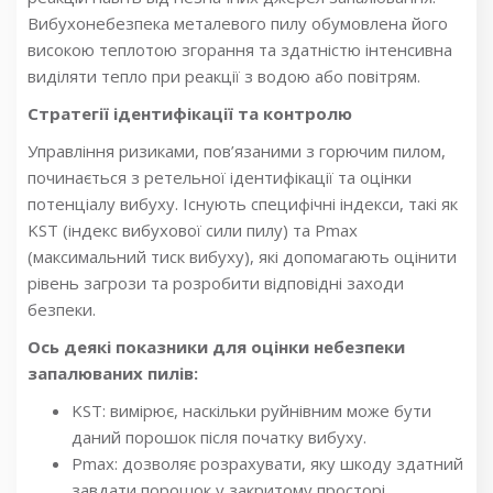
Вибухонебезпека металевого пилу обумовлена його
високою теплотою згорання та здатністю інтенсивна
виділяти тепло при реакції з водою або повітрям.
Стратегії ідентифікації та контролю
Управління ризиками, пов’язаними з горючим пилом,
починається з ретельної ідентифікації та оцінки
потенціалу вибуху. Існують специфічні індекси, такі як
KST (індекс вибухової сили пилу) та Pmax
(максимальний тиск вибуху), які допомагають оцінити
рівень загрози та розробити відповідні заходи
безпеки.
Ось деякі показники для оцінки небезпеки
запалюваних пилів:
KST: вимірює, наскільки руйнівним може бути
даний порошок після початку вибуху.
Pmax: дозволяє розрахувати, яку шкоду здатний
завдати порошок у закритому просторі.