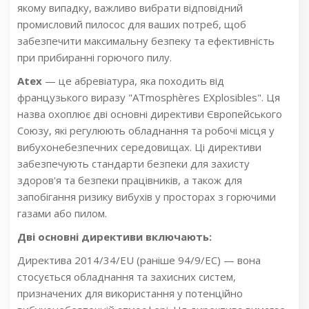
якому випадку, важливо вибрати відповідний
промисловий пилосос для ваших потреб, щоб
забезпечити максимальну безпеку та ефективність
при прибиранні горючого пилу.
Atex
— це абревіатура, яка походить від
французького виразу "ATmosphères EXplosibles". Ця
назва охоплює дві основні директиви Європейського
Союзу, які регулюють обладнання та робочі місця у
вибухонебезпечних середовищах. Ці директиви
забезпечують стандарти безпеки для захисту
здоров'я та безпеки працівників, а також для
запобігання ризику вибухів у просторах з горючими
газами або пилом.
Дві основні директиви включають:
Директива 2014/34/EU (раніше 94/9/EC) — вона
стосується обладнання та захисних систем,
призначених для використання у потенційно