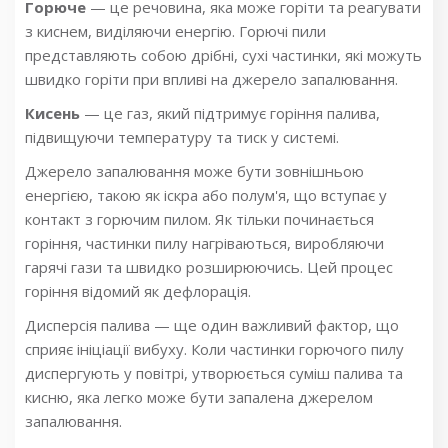
Горюче
— це речовина, яка може горіти та реагувати
з киснем, виділяючи енергію. Горючі пили
представляють собою дрібні, сухі частинки, які можуть
швидко горіти при впливі на джерело запалювання.
Кисень
— це газ, який підтримує горіння палива,
підвищуючи температуру та тиск у системі.
Джерело запалювання може бути зовнішньою
енергією, такою як іскра або полум'я, що вступає у
контакт з горючим пилом. Як тільки починається
горіння, частинки пилу нагріваються, виробляючи
гарячі гази та швидко розширюючись. Цей процес
горіння відомий як дефлорація.
Дисперсія палива — ще один важливий фактор, що
сприяє ініціації вибуху. Коли частинки горючого пилу
диспергують у повітрі, утворюється суміш палива та
кисню, яка легко може бути запалена джерелом
запалювання.